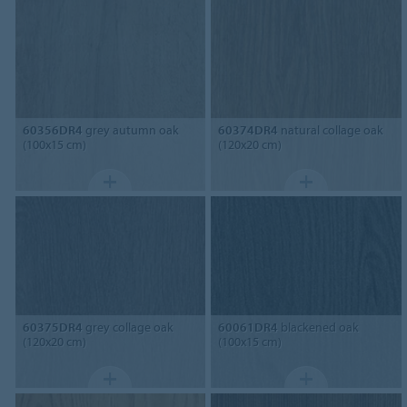
60356DR4
grey autumn oak
60374DR4
natural collage oak
(100x15 cm)
(120x20 cm)
60375DR4
grey collage oak
60061DR4
blackened oak
(120x20 cm)
(100x15 cm)