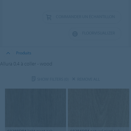
COMMANDER UN ÉCHANTILLON
FLOORVISUALIZER
Produits
Allura 0.4 à coller - wood
SHOW FILTERS
(0)
REMOVE ALL
60288DR4
light giant oak
60284DR4
natural giant oak