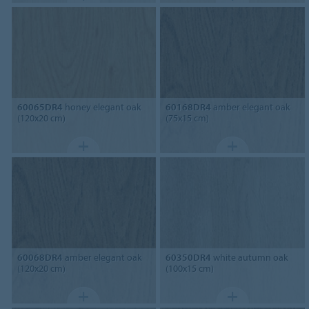
60065DR4
honey elegant oak
60168DR4
amber elegant oak
(120x20 cm)
(75x15 cm)
60068DR4
amber elegant oak
60350DR4
white autumn oak
(120x20 cm)
(100x15 cm)