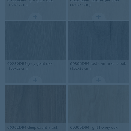
(180x32 cm)
(180x32 cm)
60280DR4
grey giant oak
60306DR4
rustic anthracite oak
(180x32 cm)
(150x28 cm)
60302DR4
deep country oak
60305DR4
light honey oak