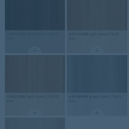
63655DR4
dark twine (150x20
63751DR4
light twine (75x25
cm)
cm)
63651DR4
light twine (150x20
63658DR4
grigio twine (75x25
cm)
cm)