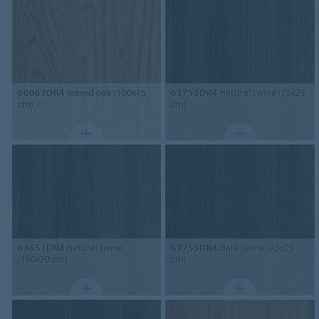
60063DR4
waxed oak (100x15
63753DR4
natural twine (75x25
cm)
cm)
63653DR4
natural twine
63755DR4
dark twine (75x25
(150x20 cm)
cm)