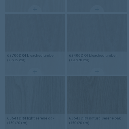
63706DR4
bleached timber
63406DR4
bleached timber
(75x15 cm)
(120x20 cm)
63641DR4
light serene oak
63643DR4
natural serene oak
(150x20 cm)
(150x20 cm)