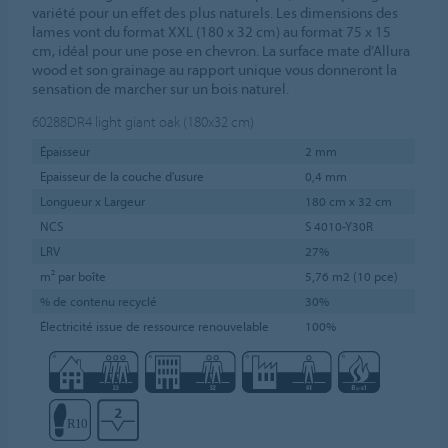
variété pour un effet des plus naturels. Les dimensions des
lames vont du format XXL (180 x 32 cm) au format 75 x 15
cm, idéal pour une pose en chevron. La surface mate d’Allura
wood et son grainage au rapport unique vous donneront la
sensation de marcher sur un bois naturel.
60288DR4
light giant oak (180x32 cm)
Épaisseur
2 mm
Epaisseur de la couche d'usure
0,4 mm
Longueur x Largeur
180 cm x 32 cm
NCS
S 4010-Y30R
LRV
27%
m² par boîte
5,76 m2 (10 pce)
% de contenu recyclé
30%
Électricité issue de ressource renouvelable
100%