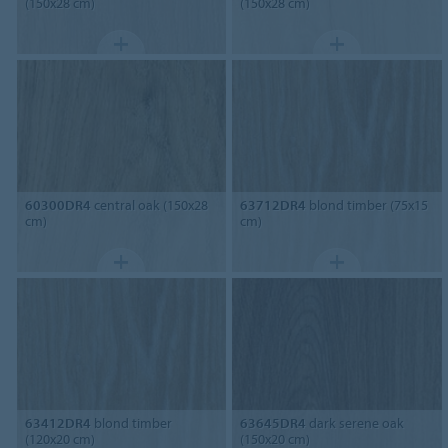
(150x28 cm)
(150x28 cm)
60300DR4
central oak (150x28
63712DR4
blond timber (75x15
cm)
cm)
63412DR4
blond timber
63645DR4
dark serene oak
(120x20 cm)
(150x20 cm)