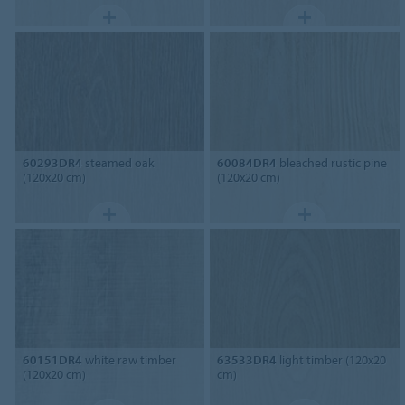
60293DR4
steamed oak
60084DR4
bleached rustic pine
(120x20 cm)
(120x20 cm)
60151DR4
white raw timber
63533DR4
light timber (120x20
(120x20 cm)
cm)