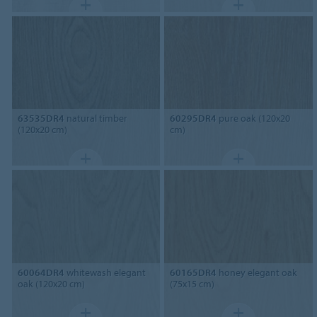
63535DR4
natural timber
60295DR4
pure oak (120x20
(120x20 cm)
cm)
60064DR4
whitewash elegant
60165DR4
honey elegant oak
oak (120x20 cm)
(75x15 cm)