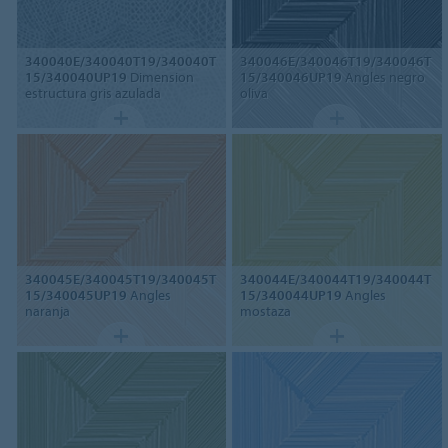
340040E/340040T19/340040T
340046E/340046T19/340046T
15/340040UP19
Dimension
15/340046UP19
Angles negro
estructura gris azulada
oliva
340045E/340045T19/340045T
340044E/340044T19/340044T
15/340045UP19
Angles
15/340044UP19
Angles
naranja
mostaza