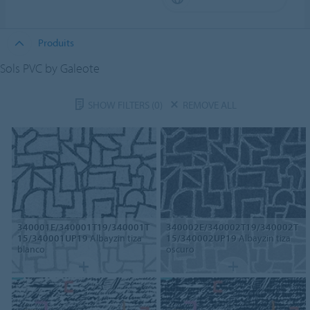
Produits
Sols PVC by Galeote
SHOW FILTERS
(0)
REMOVE ALL
340001E/340001T19/340001T
340002E/340002T19/340002T
15/340001UP19
Albayzin tiza
15/340002UP19
Albayzin tiza
blanco
oscuro