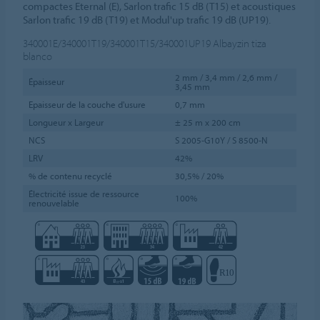
compactes Eternal (E), Sarlon trafic 15 dB (T15) et acoustiques
Sarlon trafic 19 dB (T19) et Modul'up trafic 19 dB (UP19).
340001E/340001T19/340001T15/340001UP19
Albayzin tiza
blanco
2 mm / 3,4 mm / 2,6 mm /
Épaisseur
3,45 mm
Epaisseur de la couche d'usure
0,7 mm
Longueur x Largeur
± 25 m x 200 cm
NCS
S 2005-G10Y / S 8500-N
LRV
42%
% de contenu recyclé
30,5% / 20%
Électricité issue de ressource
100%
renouvelable