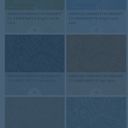
340043E/340043T19/340043T
340042E/340042T19/340042T
15/340043UP19
Angles verde
15/340042UP19
Angles azul
oliva
cielo
340037E/340037T19/340037T
340036E/340036T19/340036T
15/340037UP19
Sign purdo
15/340036UP19
Sign terra