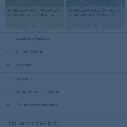
340038E/340038T19/340038T
340035E/340035T19/340035T
15/340038UP19
Sign dunas
15/340035UP19
Sign ondas
Created by Galeote
Galeote & Forbo
Brochure
Images
Compléments de finition
Documents techniques
Réalisations chantier
(1)