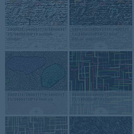
340003E/340003T19/340003T
340033E/340033T19/340033T
15/340003UP19
Scribble
15/340033UP19
Scribble
dibujar
dibujar diapositivos
340031E/340031T19/340031T
340006E/340006T19/340006T
15/340031UP19
Reef isle
15/340006UP19
Chalkboard
pizarra