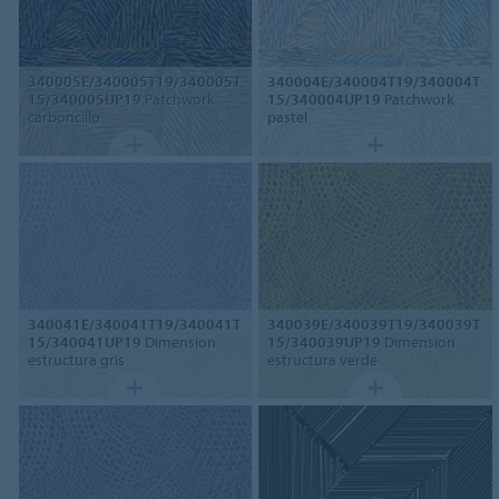
340005E/340005T19/340005T
340004E/340004T19/340004T
15/340005UP19
Patchwork
15/340004UP19
Patchwork
carboncillo
pastel
340041E/340041T19/340041T
340039E/340039T19/340039T
15/340041UP19
Dimension
15/340039UP19
Dimension
estructura gris
estructura verde