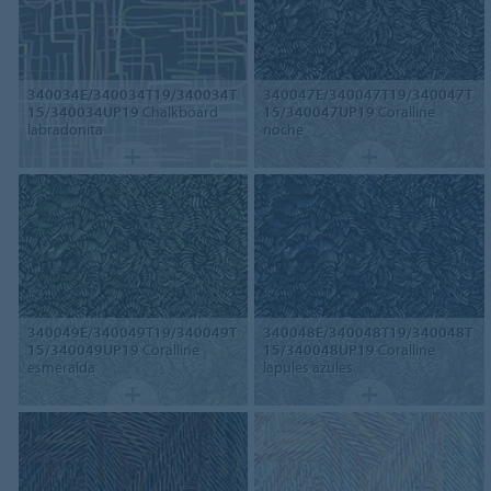
340034E/340034T19/340034T
340047E/340047T19/340047T
15/340034UP19
Chalkboard
15/340047UP19
Coralline
labradonita
noche
340049E/340049T19/340049T
340048E/340048T19/340048T
15/340049UP19
Coralline
15/340048UP19
Coralline
esmeralda
lapules azules