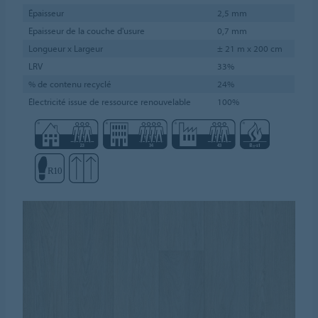
Épaisseur
2,5 mm
Epaisseur de la couche d'usure
0,7 mm
Longueur x Largeur
± 21 m x 200 cm
LRV
33%
% de contenu recyclé
24%
Électricité issue de ressource renouvelable
100%