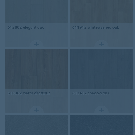
612802
elegant oak
611912
whitewashed oak
610362
warm chestnut
613412
shadow oak