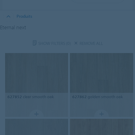
Produits
Eternal next
SHOW FILTERS
(0)
REMOVE ALL
627852
clear smooth oak
627862
golden smooth oak