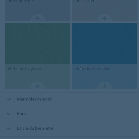
3607
grey dusk
3631
otter
3647
nettle green
3645
Neptune blue
Marmoleum solid
Book
La clé du bien-être