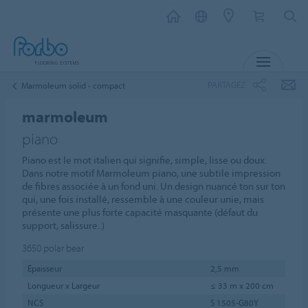
MENU
PARTAGEZ
Marmoleum solid - compact
marmoleum
piano
Piano est le mot italien qui signifie, simple, lisse ou doux.
Dans notre motif Marmoleum piano, une subtile impression
de fibres associée à un fond uni. Un design nuancé ton sur ton
qui, une fois installé, ressemble à une couleur unie, mais
présente une plus forte capacité masquante (défaut du
support, salissure..)
3650
polar bear
Épaisseur
2,5 mm
Longueur x Largeur
≤ 33 m x 200 cm
NCS
S 1505-G80Y