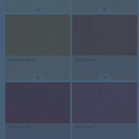
3262
marigold
3126
Kyoto
3131
scarlet
3263
rose