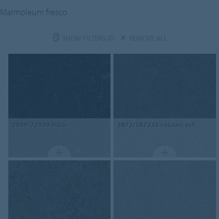
Marmoleum fresco
SHOW FILTERS
(0)
REMOVE ALL
2939/72939
black
3872/387235
volcanic ash