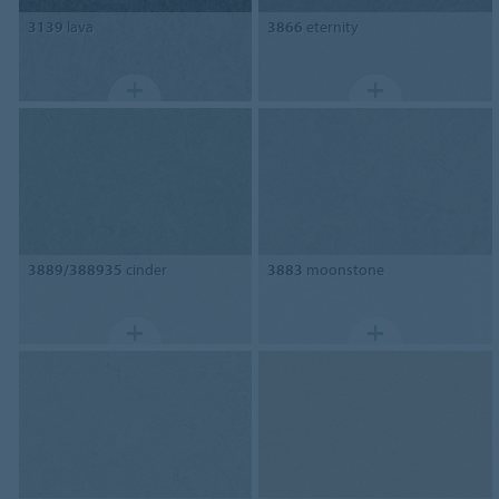
3139
lava
3866
eternity
3889/388935
cinder
3883
moonstone