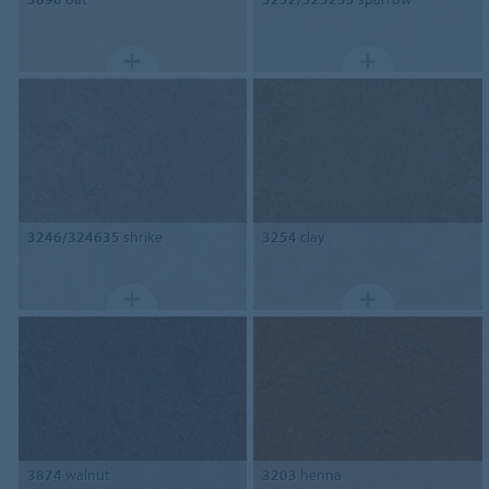
3246/324635
shrike
3254
clay
3874
walnut
3203
henna