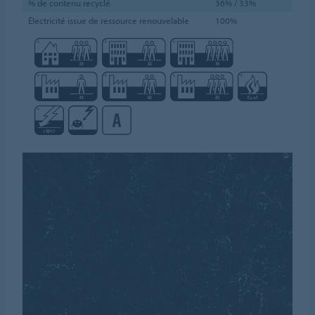
% de contenu recyclé
36% / 33%
Électricité issue de ressource renouvelable
100%