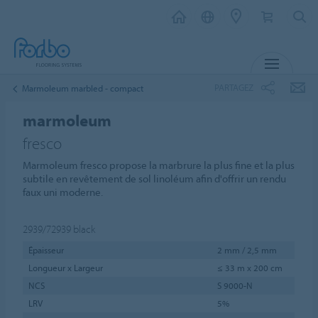
MENU
PARTAGEZ
Marmoleum marbled - compact
marmoleum
fresco
Marmoleum fresco propose la marbrure la plus fine et la plus
subtile en revêtement de sol linoléum afin d'offrir un rendu
faux uni moderne.
2939/72939
black
Épaisseur
2 mm / 2,5 mm
Longueur x Largeur
≤ 33 m x 200 cm
NCS
S 9000-N
LRV
5%