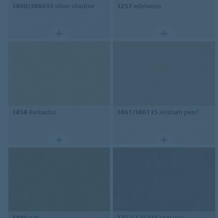
3860/386035
silver shadow
3257
edelweiss
3858
Barbados
3861/386135
Arabian pearl
3890
oat
3252/325235
sparrow