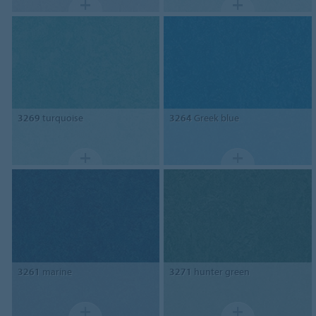
3269
turquoise
3264
Greek blue
3261
marine
3271
hunter green