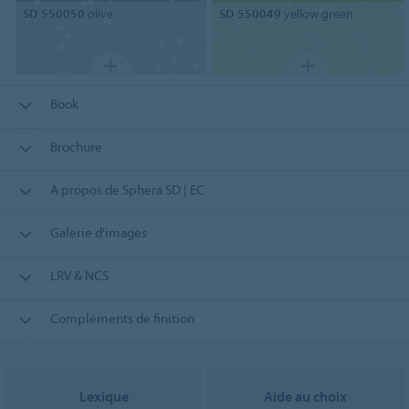
SD 550050
olive
SD 550049
yellow green
Book
Brochure
A propos de Sphera SD | EC
Galerie d'images
LRV & NCS
Compléments de finition
Lexique
Aide au choix