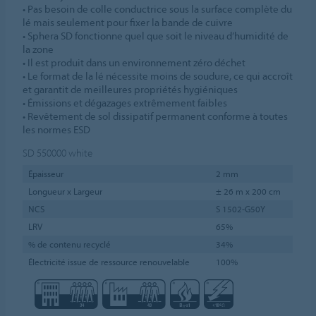
• Pas besoin de colle conductrice sous la surface complète du
lé mais seulement pour fixer la bande de cuivre
• Sphera SD fonctionne quel que soit le niveau d’humidité de
la zone
• Il est produit dans un environnement zéro déchet
• Le format de la lé nécessite moins de soudure, ce qui accroît
et garantit de meilleures propriétés hygiéniques
• Émissions et dégazages extrêmement faibles
• Revêtement de sol dissipatif permanent conforme à toutes
les normes ESD
SD 550000
white
Épaisseur
2 mm
Longueur x Largeur
± 26 m x 200 cm
NCS
S 1502-G50Y
LRV
65%
% de contenu recyclé
34%
Électricité issue de ressource renouvelable
100%