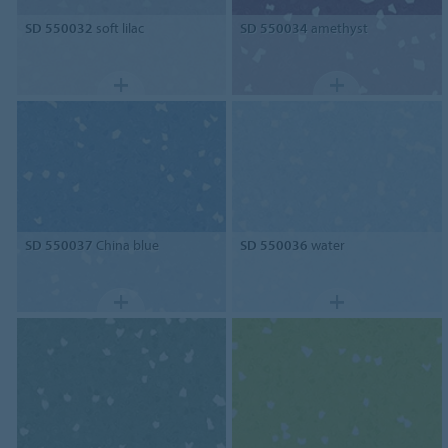
SD 550032
soft lilac
SD 550034
amethyst
SD 550037
China blue
SD 550036
water