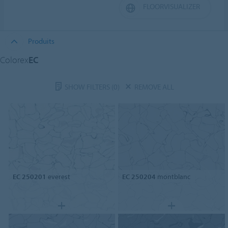
FLOORVISUALIZER
Produits
Colorex
EC
SHOW FILTERS
(0)
REMOVE ALL
EC 250201
everest
EC 250204
montblanc