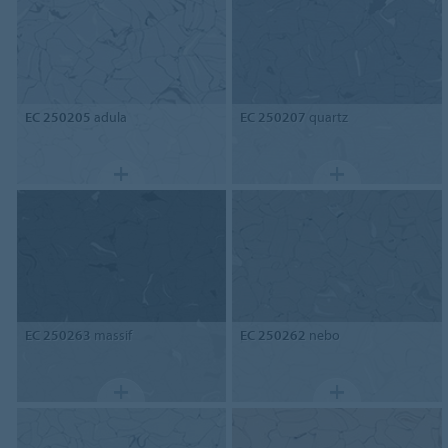
EC 250205
adula
EC 250207
quartz
EC 250263
massif
EC 250262
nebo