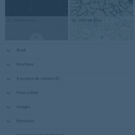
EC 250240
etna
EC 250299
glow
Book
Brochure
A propos de colorex EC
Pose collée
Images
Entretien
Compléments de finition