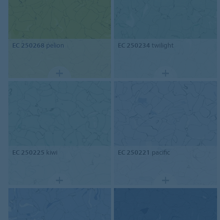
EC 250268
pelion
EC 250234
twilight
EC 250225
kiwi
EC 250221
pacific