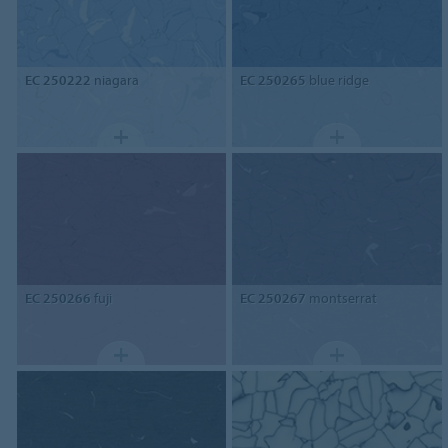
EC 250222
niagara
EC 250265
blue ridge
EC 250266
fuji
EC 250267
montserrat