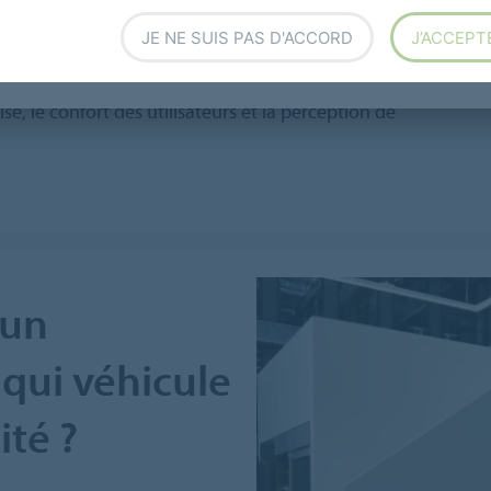
ofessionnelle)
JE NE SUIS PAS D'ACCORD
J’ACCEPT
 graphique
se, le confort des utilisateurs et la perception de
 un
qui véhicule
ité ?