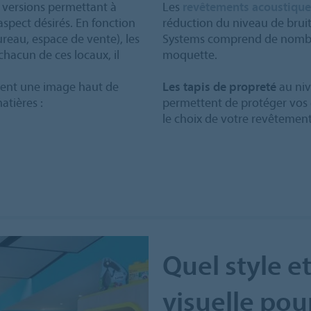
 versions permettant à
Les
revêtements acoustiqu
aspect désirés. En fonction
réduction du niveau de brui
bureau, espace de vente), les
Systems comprend de nombreu
chacun de ces locaux, il
moquette.
ichent une image haut de
Les tapis de propreté
au ni
tières :
permettent de protéger vos e
le choix de votre revêtement
Quel style et
visuelle pou