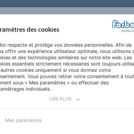
FRANCE
A PROPOS DE NOUS
TRAVAILLER CHEZ FORBO
PR
BLOG &
ramètres des cookies
ENTS
ENVIRONNEMENT
FAQ
AIDE
REALISATIONS
bo respecte et protège vos données personnelles. Afin de
isir un design de revêtement de sol adapté à mon entreprise ?
s offrir une expérience utilisateur optimale, nous utilisons 
UN DESIGN DE
kies et des technologies similaires sur notre site web. Les
kies essentiels strictement nécessaires sont toujours utilis
OL ADAPTÉ À MON
 autres cookies uniquement si vous donnez votre
sentement. Vous pouvez retirer votre consentement à tout
ment sous « Mes paramètres » ou effectuer des
amétrages individuels.
LIRE PLUS
é à votre entreprise, il faut concilier esthétique et
Mes paramètres