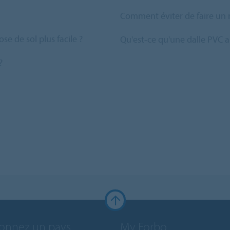
Comment éviter de faire un 
e de sol plus facile ?
Qu'est-ce qu'une dalle PVC
?
ionnez un pays
My Forbo