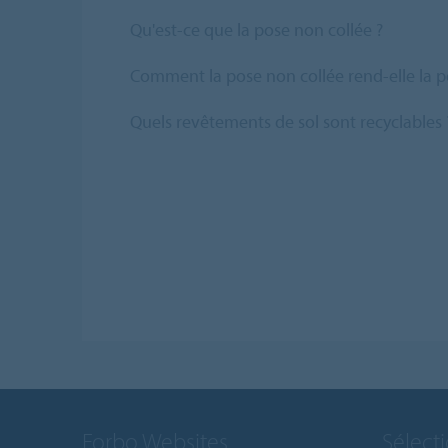
Qu'est-ce que la pose non collée ?
Comment la pose non collée rend-elle la pos
Quels revêtements de sol sont recyclables 
Forbo Websites
Sélect