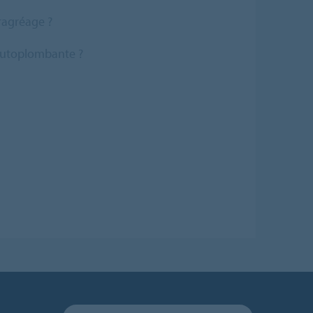
ragréage ?
 autoplombante ?