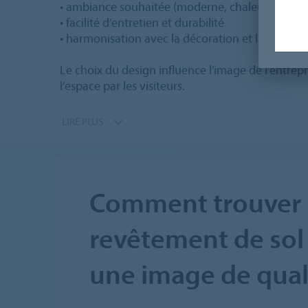
• ambiance souhaitée (moderne, chaleureuse, pr
• facilité d’entretien et durabilité
• harmonisation avec la décoration et la charte
Le choix du design influence l’image de l’entrepri
l’espace par les visiteurs.
LIRE PLUS
Comment trouver
revêtement de sol 
une image de qual