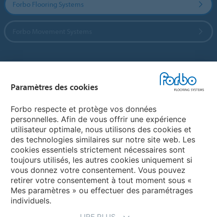
Forbo Flooring Systems
Forbo Movement Systems
Sélectionnez un pays
Paramètres des cookies
Sélectionnez votre pays
Forbo respecte et protège vos données
personnelles. Afin de vous offrir une expérience
utilisateur optimale, nous utilisons des cookies et
My Forbo
des technologies similaires sur notre site web. Les
cookies essentiels strictement nécessaires sont
LEXIQUE
toujours utilisés, les autres cookies uniquement si
PLAN DU SITE
vous donnez votre consentement. Vous pouvez
retirer votre consentement à tout moment sous «
Mes paramètres » ou effectuer des paramétrages
individuels.
LIRE PLUS