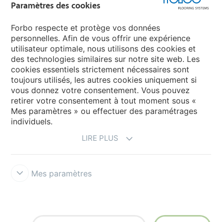
Paramètres des cookies
Sélectionnez votre pays
Forbo respecte et protège vos données
personnelles. Afin de vous offrir une expérience
utilisateur optimale, nous utilisons des cookies et
My Forbo
des technologies similaires sur notre site web. Les
cookies essentiels strictement nécessaires sont
LEXIQUE
toujours utilisés, les autres cookies uniquement si
PLAN DU SITE
vous donnez votre consentement. Vous pouvez
retirer votre consentement à tout moment sous «
Mes paramètres » ou effectuer des paramétrages
individuels.
LIRE PLUS
Mes paramètres
Mentions légales & Conditions d'utilisation
Protection des données
Politique des cookies
Forbo Integrity Line
Paramètres des
cookies