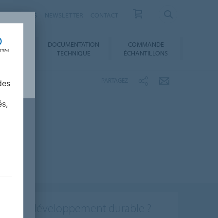
ESSE / ACTUS
NEWSLETTER
CONTACT
DOCUMENTATION
COMMANDE
 AU CHOIX
TECHNIQUE
ÉCHANTILLONS
PARTAGEZ
des
és,
ière de développement durable ?