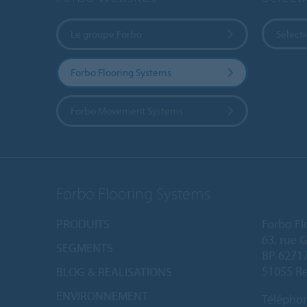
Le groupe Forbo
Sélect
Forbo Flooring Systems
Forbo Movement Systems
Forbo Flooring Systems
PRODUITS
Forbo Fl
63, rue 
SEGMENTS
BP 6271
51055 Re
BLOG & REALISATIONS
ENVIRONNEMENT
Télépho