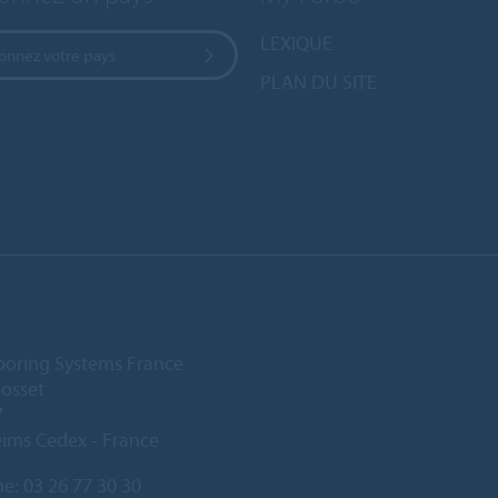
LEXIQUE
ionnez votre pays
PLAN DU SITE
ooring Systems France
Gosset
7
ims Cedex - France
ne:
03 26 77 30 30