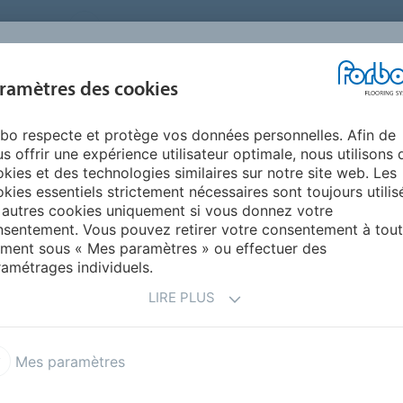
FRANCE
A PROPOS DE NOUS
TRAVAILLER CHEZ FORBO
PR
BLOG &
ramètres des cookies
ENTS
ENVIRONNEMENT
FAQ
AIDE
REALISATIONS
bo respecte et protège vos données personnelles. Afin de
Environnement et durabilité
s offrir une expérience utilisateur optimale, nous utilisons 
EMENT DURABLE ET
kies et des technologies similaires sur notre site web. Les
kies essentiels strictement nécessaires sont toujours utilis
L
 autres cookies uniquement si vous donnez votre
sentement. Vous pouvez retirer votre consentement à tout
ment sous « Mes paramètres » ou effectuer des
amétrages individuels.
. Nous répondons ici aux questions concernant Forbo
 Si vous ne trouvez pas ce que vous cherchez, n'hésitez
LIRE PLUS
Mes paramètres
tteindre les objectifs gouvernementaux en mat