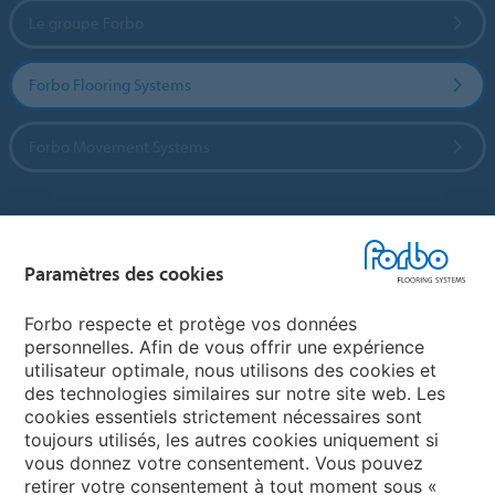
Le groupe Forbo
Forbo Flooring Systems
Forbo Movement Systems
Sélectionnez un pays
Paramètres des cookies
Sélectionnez votre pays
Forbo respecte et protège vos données
personnelles. Afin de vous offrir une expérience
utilisateur optimale, nous utilisons des cookies et
My Forbo
des technologies similaires sur notre site web. Les
cookies essentiels strictement nécessaires sont
LEXIQUE
toujours utilisés, les autres cookies uniquement si
PLAN DU SITE
vous donnez votre consentement. Vous pouvez
retirer votre consentement à tout moment sous «