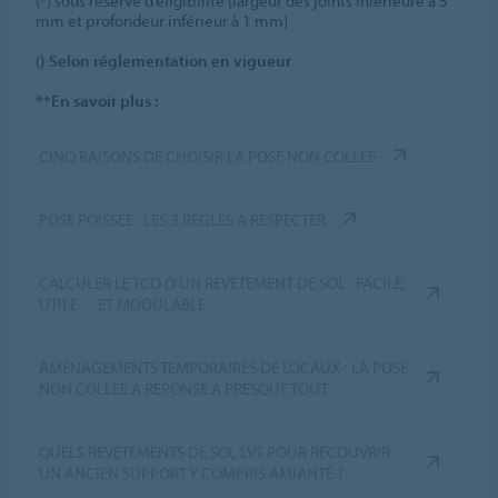
(*) sous réserve d’éligibilité (largeur des joints inférieure à 5
mm et profondeur inférieur à 1 mm)
(
) Selon réglementation en vigueur
**En savoir plus :
CINQ RAISONS DE CHOISIR LA POSE NON COLLÉE
POSE POISSÉE : LES 3 RÈGLES À RESPECTER
CALCULER LE TCO D’UN REVÊTEMENT DE SOL : FACILE,
UTILE… ET MODULABLE
AMÉNAGEMENTS TEMPORAIRES DE LOCAUX : LA POSE
NON COLLÉE A RÉPONSE À PRESQUE TOUT
QUELS REVÊTEMENTS DE SOL LVT POUR RECOUVRIR
UN ANCIEN SUPPORT Y COMPRIS AMIANTÉ ?