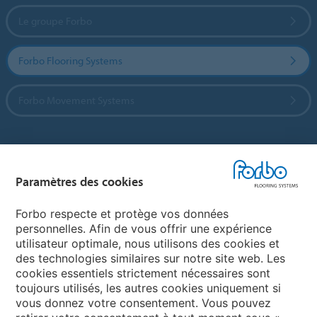
Le groupe Forbo
Forbo Flooring Systems
Forbo Movement Systems
Sélectionnez un pays
Paramètres des cookies
Sélectionnez votre pays
Forbo respecte et protège vos données
personnelles. Afin de vous offrir une expérience
utilisateur optimale, nous utilisons des cookies et
My Forbo
des technologies similaires sur notre site web. Les
cookies essentiels strictement nécessaires sont
LEXIQUE
toujours utilisés, les autres cookies uniquement si
PLAN DU SITE
vous donnez votre consentement. Vous pouvez