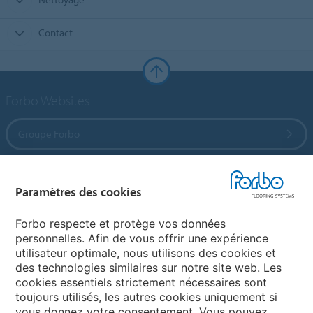
Contact
Forbo Websites
Groupe Forbo
Forbo Flooring Systems
Paramètres des cookies
Forbo Movement Systems
Forbo respecte et protège vos données
personnelles. Afin de vous offrir une expérience
utilisateur optimale, nous utilisons des cookies et
des technologies similaires sur notre site web. Les
Selectionnez un pays
cookies essentiels strictement nécessaires sont
toujours utilisés, les autres cookies uniquement si
Sélectionnez votre pays
vous donnez votre consentement. Vous pouvez