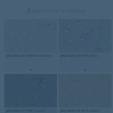
SHOW FILTERS
(0)
REMOVE ALL
plus basic 611004
montblanc
plus basic 611005
adula
plus basic 611007
quartz
plus basic 611013
sahara