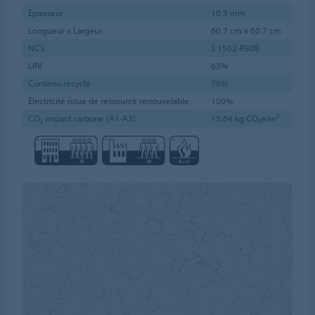
Épaisseur
10.3 mm
Longueur x Largeur
60.7 cm x 60.7 cm
NCS
S 1502-R50B
LRV
63%
Contenu recyclé
75%
Électricité issue de ressource renouvelable
100%
CO₂ impact carbone (A1-A3)
15.64 kg CO₂e/m²