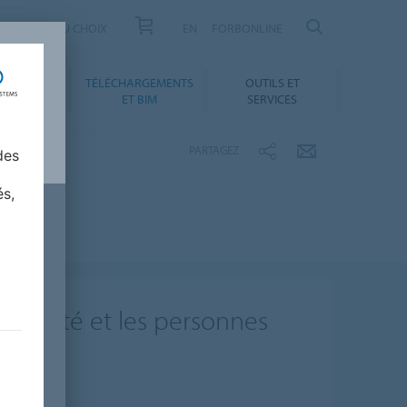
US
AIDE AU CHOIX
EN
FORBONLINE
NNEMENT
TÉLÉCHARGEMENTS
OUTILS ET
ABILITÉ
ET BIM
SERVICES
PARTAGEZ
des
és,
la santé et les personnes