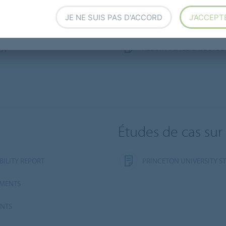
CHILDREN'S HOSPITAL OF
 STUDY
JE NE SUIS PAS D'ACCORD
J’ACCEPT
MEASE MANOR CASE STU
CASE STUDY
ASBURY PLACE CASE STUD
DY
Études de cas sur
BILITY REPORT
PRINCETON UNIVERSITY S
NMENTS
ENTS