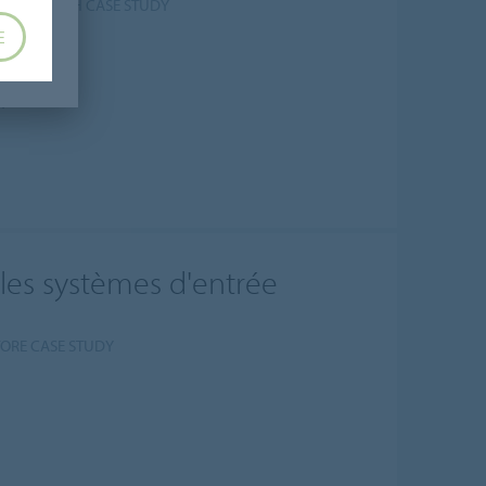
 PITTSBURGH CASE STUDY
E
DY
Y
 les systèmes d'entrée
TORE CASE STUDY