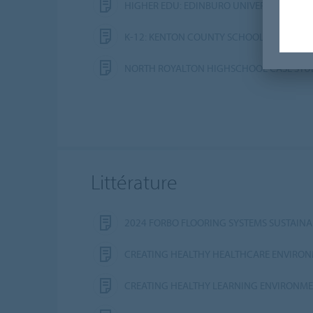
HIGHER EDU: EDINBURO UNIVERSITY CASE
K-12: KENTON COUNTY SCHOOL DISTRICT 
NORTH ROYALTON HIGHSCHOOL CASE STU
Littérature
2024 FORBO FLOORING SYSTEMS SUSTAINA
CREATING HEALTHY HEALTHCARE ENVIRO
CREATING HEALTHY LEARNING ENVIRONM