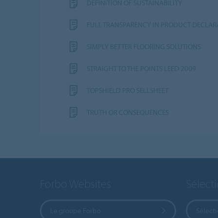
DEFINITION OF SUSTAINABILITY
FULL TRANSPARENCY IN PRODUCT DECLAR
SIMPLY BETTER FLOORING SOLUTIONS
STRAIGHT TO THE POINTS LEED 2009
TOPSHIELD PRO SELLSHEET
TRUTH OR CONSEQUENCES
Forbo Websites
Sélect
Le groupe Forbo
Sélect