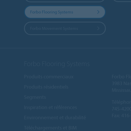
Forbo Flooring Systems
Forbo Movement Systems
Forbo Flooring Systems
Produits commerciaux
Forbo Fl
3983 Nas
Produits résidentiels
Mississa
Segments
Télépho
Inspiration et références
745-420
Fax: 416
Environnement et durabilité
Téléchargements et BIM