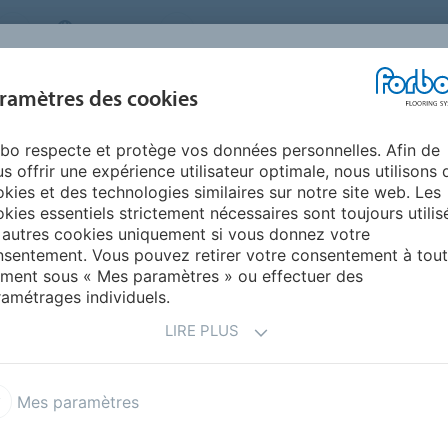
CANADA
PRESSE
CONTACT
À PROPOS DE NO
PRODUITS
INSPIRATION ET
ENVIRO
ramètres des cookies
SEGMENTS
RÉSIDENTIELS
RÉFÉRENCES
ET DUR
bo respecte et protège vos données personnelles. Afin de
 littérature
s offrir une expérience utilisateur optimale, nous utilisons 
 CASE STUDIES &
kies et des technologies similaires sur notre site web. Les
kies essentiels strictement nécessaires sont toujours utilis
 autres cookies uniquement si vous donnez votre
sentement. Vous pouvez retirer votre consentement à tout
ment sous « Mes paramètres » ou effectuer des
amétrages individuels.
LIRE PLUS
n
Études de cas sur 
âgées
Mes paramètres