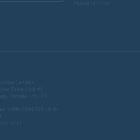
Ajustement net
ooring Canada
hua Drive, Unit #1
uga, Ontario L4V 1P3
ne:
1-800-268-8108 / 416-
0
-745-4211