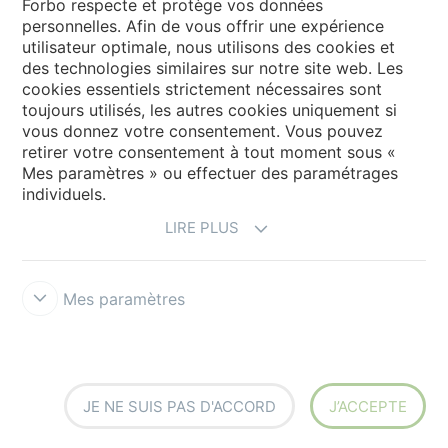
Forbo respecte et protège vos données
personnelles. Afin de vous offrir une expérience
utilisateur optimale, nous utilisons des cookies et
My Forbo
des technologies similaires sur notre site web. Les
cookies essentiels strictement nécessaires sont
Contact dans le monde
toujours utilisés, les autres cookies uniquement si
Ajustement net
vous donnez votre consentement. Vous pouvez
retirer votre consentement à tout moment sous «
Mes paramètres » ou effectuer des paramétrages
individuels.
LIRE PLUS
Mes paramètres
Avertissement & Conditions d'utilisation
Protection des données
Cookies
Cookies - FloorVisualizer
Forbo Integrity Line
Paramètres des cookies
JE NE SUIS PAS D'ACCORD
J’ACCEPTE
creating better environments