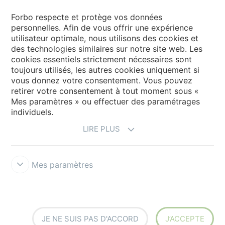
Sélectionnez votre pays
Forbo respecte et protège vos données
personnelles. Afin de vous offrir une expérience
utilisateur optimale, nous utilisons des cookies et
My Forbo
des technologies similaires sur notre site web. Les
cookies essentiels strictement nécessaires sont
Contact dans le monde
toujours utilisés, les autres cookies uniquement si
Ajustement net
vous donnez votre consentement. Vous pouvez
retirer votre consentement à tout moment sous «
Mes paramètres » ou effectuer des paramétrages
individuels.
LIRE PLUS
Mes paramètres
Avertissement & Conditions d'utilisation
Protection des données
Cookies
Cookies - FloorVisualizer
Forbo Integrity Line
Paramètres des cookies
JE NE SUIS PAS D'ACCORD
J’ACCEPTE