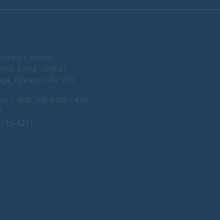
ooring Canada
hua Drive, Unit #1
uga, Ontario L4V 1P3
ne:
1-800-268-8108 / 416-
0
-745-4211