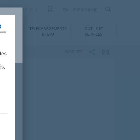
US
AIDE AU CHOIX
EN
FORBONLINE
NNEMENT
TÉLÉCHARGEMENTS
OUTILS ET
ABILITÉ
ET BIM
SERVICES
PARTAGEZ
des
és,