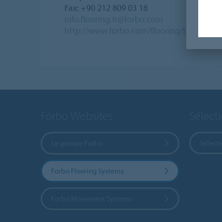
Fax: +90 212 809 03 18
info.flooring.tr@forbo.com
http://www.forbo.com/flooring/tr-tr/
Forbo Websites
Sélect
Le groupe Forbo
Sélect
Forbo Flooring Systems
Forbo Movement Systems