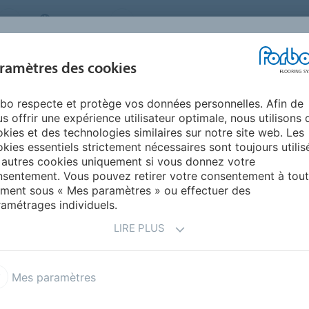
CANADA
PRESSE
CONTACT
À PROPOS DE NO
PRODUITS
INSPIRATION ET
ENVIRO
ramètres des cookies
SEGMENTS
RÉSIDENTIELS
RÉFÉRENCES
ET DUR
bo respecte et protège vos données personnelles. Afin de
uie
s offrir une expérience utilisateur optimale, nous utilisons 
kies et des technologies similaires sur notre site web. Les
kies essentiels strictement nécessaires sont toujours utilis
 autres cookies uniquement si vous donnez votre
sentement. Vous pouvez retirer votre consentement à tout
ment sous « Mes paramètres » ou effectuer des
amétrages individuels.
LIRE PLUS
Mes paramètres