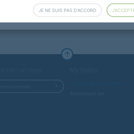
JE NE SUIS PAS D'ACCORD
J’ACCEPT
ionnez un pays
My Forbo
Contact dans le monde
ionnez votre pays
Ajustement net