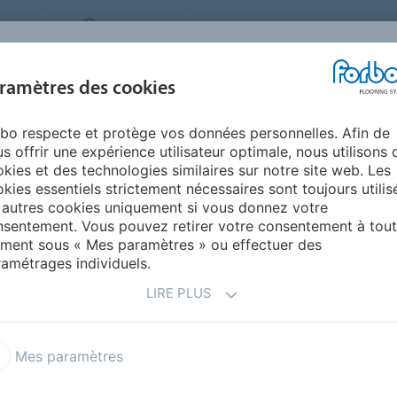
MS
BELGIUM
FAQ
A PROPOS DE NOUS
NOU
ramètres des cookies
bo respecte et protège vos données personnelles. Afin de
INSPIRATION &
INSTALLATION &
DURABILITÉ
AIDE
s offrir une expérience utilisateur optimale, nous utilisons 
RÉFÉRENCES
ENTRETIEN
kies et des technologies similaires sur notre site web. Les
kies essentiels strictement nécessaires sont toujours utilis
nte
 autres cookies uniquement si vous donnez votre
POUR LES
ESPACES DE
sentement. Vous pouvez retirer votre consentement à tout
ment sous « Mes paramètres » ou effectuer des
amétrages individuels.
LIRE PLUS
Mes paramètres
nement relaxant