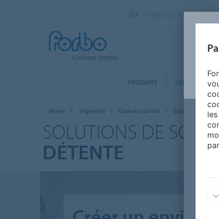
FORBO FLOORING SYSTE
Pa
For
PRODUITS
SEGMENTS
vou
coo
coo
Home
Segments
Espaces sportifs
Espaces de déte
les
SOLUTIONS DE SOL 
con
mo
DÉTENTE
par
Créer un environ