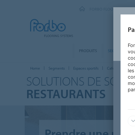
FORBO FLOORING SYSTE
Pa
For
PRODUITS
SEGMENTS
vou
coo
coo
Home
Segments
Espaces sportifs
Cafétérias & Rest
les
SOLUTIONS DE SOL 
con
mo
RESTAURANTS
par
Prendre une pau