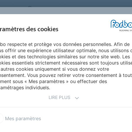
MS
BELGIUM
FAQ
A PROPOS DE NOUS
NOU
ramètres des cookies
bo respecte et protège vos données personnelles. Afin de
INSPIRATION &
INSTALLATION &
DURABILITÉ
AIDE
s offrir une expérience utilisateur optimale, nous utilisons 
RÉFÉRENCES
ENTRETIEN
kies et des technologies similaires sur notre site web. Les
kies essentiels strictement nécessaires sont toujours utilis
aurants
 autres cookies uniquement si vous donnez votre
POUR LES
CAFÉTÉRIAS &
sentement. Vous pouvez retirer votre consentement à tout
ment sous « Mes paramètres » ou effectuer des
amétrages individuels.
LIRE PLUS
Mes paramètres
se