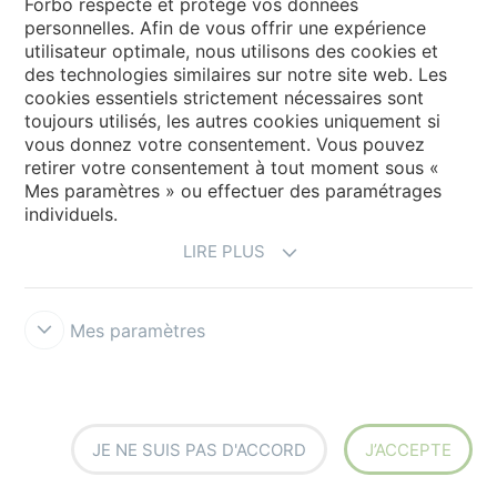
Forbo respecte et protège vos données
personnelles. Afin de vous offrir une expérience
utilisateur optimale, nous utilisons des cookies et
des technologies similaires sur notre site web. Les
Sélectionnez un pays
cookies essentiels strictement nécessaires sont
toujours utilisés, les autres cookies uniquement si
Sélectionnez votre pays
vous donnez votre consentement. Vous pouvez
retirer votre consentement à tout moment sous «
Mes paramètres » ou effectuer des paramétrages
individuels.
LIRE PLUS
Mes paramètres
Conditions d'utilisation & Décharge de responsabilité
Déclaration
de Confidentialité des Données
Cookies
Forbo Integrity Line
Paramètres des cookies
JE NE SUIS PAS D'ACCORD
J’ACCEPTE
creating better environments