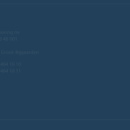
ooring nv
ld 4B 001
 Groot-Bijgaarden
 464 10 10
 464 10 11