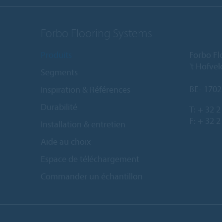
Forbo Flooring Systems
Produits
Forbo Fl
't Hofve
Segments
BE- 1702
Inspiration & Références
Durabilité
T:
+ 32 2
F: + 32 2
Installation & entretien
Aide au choix
Espace de téléchargement
Commander un échantillon