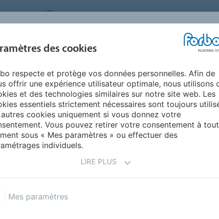
MS
BELGIUM
FAQ
A PROPOS DE NOUS
NOU
ramètres des cookies
bo respecte et protège vos données personnelles. Afin de
INSPIRATION &
INSTALLATION &
DURABILITÉ
AIDE
s offrir une expérience utilisateur optimale, nous utilisons 
RÉFÉRENCES
ENTRETIEN
kies et des technologies similaires sur notre site web. Les
kies essentiels strictement nécessaires sont toujours utilis
 autocars - sols
 autres cookies uniquement si vous donnez votre
SOL TRANSPORT
sentement. Vous pouvez retirer votre consentement à tout
ment sous « Mes paramètres » ou effectuer des
amétrages individuels.
LIRE PLUS
Mes paramètres
autocars - sols
Bateaux & transport 