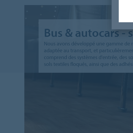
Bus & autocars - s
Nous avons développé une gamme de re
adaptée au transport, et particulièremen
comprend des systèmes d'entrée, des sol
sols textiles floqués, ainsi que des adhési