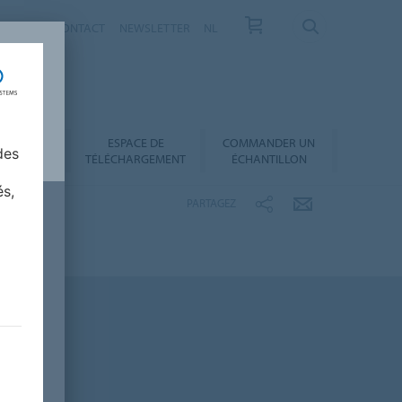
VELLES
CONTACT
NEWSLETTER
NL
ESPACE DE
COMMANDER UN
 AU CHOIX
des
TÉLÉCHARGEMENT
ÉCHANTILLON
és,
PARTAGEZ
maritime - sols