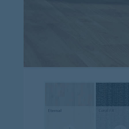
Eternal
Coral FR