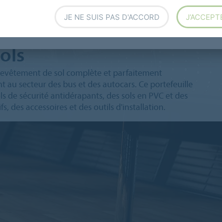
JE NE SUIS PAS D'ACCORD
J’ACCEPT
ols
vêtement de sol complète et parfaitement
t au secteur des bus et des autocars. Ce portefeuille
s de sécurité antidérapants, des sols en PVC et des
fs, des accessoires et des outils d'installation.