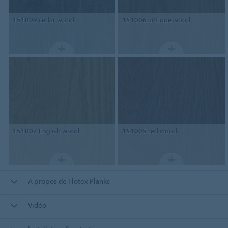
151009
cedar wood
151006
antique wood
151007
English wood
151005
red wood
À propos de Flotex Planks
Vidéo