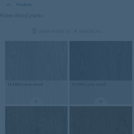
Produits
Flotex Wood planks
SHOW FILTERS
(0)
REMOVE ALL
151003
silver wood
151002
grey wood