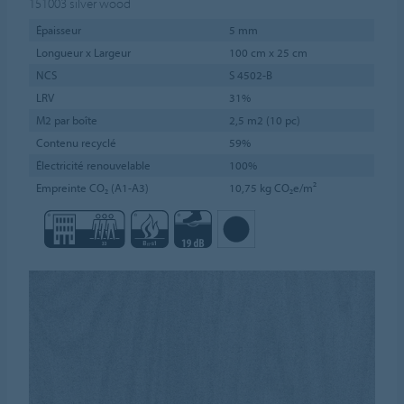
151003
silver wood
Épaisseur
5 mm
Longueur x Largeur
100 cm x 25 cm
NCS
S 4502-B
LRV
31%
M2 par boîte
2,5 m2 (10 pc)
Contenu recyclé
59%
Électricité renouvelable
100%
Empreinte CO₂ (A1-A3)
10,75 kg CO₂e/m²