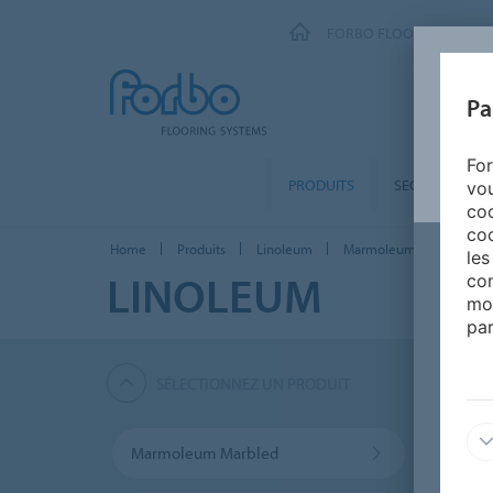
FORBO FLOORING SYSTE
Pa
For
PRODUITS
SEGMENTS
vou
coo
coo
Home
Produits
Linoleum
Marmoleum FR
les
LINOLEUM
con
mo
par
SÉLECTIONNEZ UN PRODUIT
Marmoleum Marbled
Marmo