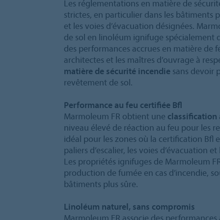
Les réglementations en matière de sécurit
strictes, en particulier dans les bâtiment
et les voies d’évacuation désignées. Mar
de sol en linoléum ignifuge spécialement 
des performances accrues en matière de feu.
architectes et les maîtres d’ouvrage à res
matière de sécurité incendie
sans devoir p
revêtement de sol.
Performance au feu certifiée Bfl
Marmoleum FR obtient une
classification
niveau élevé de réaction au feu pour les re
idéal pour les zones où la certification Bfl e
paliers d’escalier, les voies d’évacuation et
Les propriétés ignifuges de Marmoleum FR
production de fumée en cas d’incendie, so
bâtiments plus sûre.
Linoléum naturel, sans compromis
Marmoleum FR associe des performances au