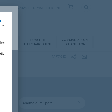
VELLES
CONTACT
NEWSLETTER
NL
ESPACE DE
COMMANDER UN
 AU CHOIX
des
TÉLÉCHARGEMENT
ÉCHANTILLON
és,
PARTAGEZ
Marmoleum Sport