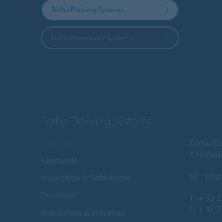
Forbo Flooring Systems
Forbo Movement Systems
Forbo Flooring Systems
Produits
Forbo Fl
't Hofve
Segments
BE- 1702
Inspiration & Références
Durabilité
T:
+ 32 2
F: + 32 2
Installation & entretien