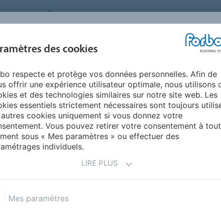
MS
BELGIUM
FAQ
A PROPOS DE NOUS
NOU
ramètres des cookies
bo respecte et protège vos données personnelles. Afin de
INSPIRATION &
INSTALLATION &
DURABILITÉ
AIDE
s offrir une expérience utilisateur optimale, nous utilisons 
RÉFÉRENCES
ENTRETIEN
kies et des technologies similaires sur notre site web. Les
kies essentiels strictement nécessaires sont toujours utilis
 autres cookies uniquement si vous donnez votre
sentement. Vous pouvez retirer votre consentement à tout
ment sous « Mes paramètres » ou effectuer des
amétrages individuels.
LIRE PLUS
Mes paramètres
leum Solid
Marmoleum Linear