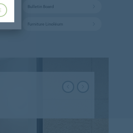
Bulletin Board
E
Furniture Linoléum