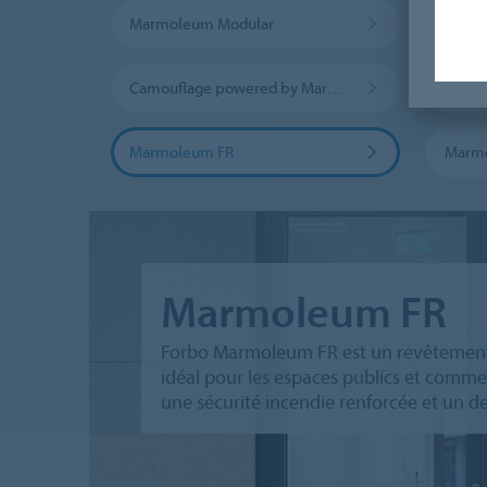
Marmoleum Modular
Linol
Camouflage powered by Marmoleum
Desig
Marmoleum FR
Marmo
Marmoleum FR
Forbo Marmoleum FR est un revêtement de
idéal pour les espaces publics et commerc
une sécurité incendie renforcée et un d