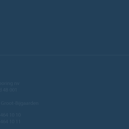
ooring nv
ld 4B 001
 Groot-Bijgaarden
 464 10 10
 464 10 11