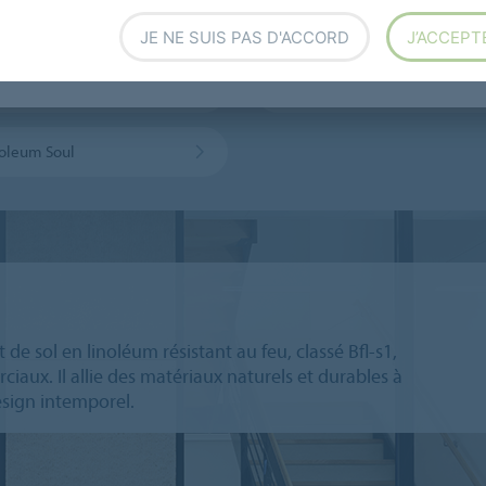
éum acoustique
Marmoleum Ohmex
JE NE SUIS PAS D'ACCORD
J’ACCEPT
ning with Marmoleum
Marmoleum R10
leum Soul
 sol en linoléum résistant au feu, classé Bfl-s1,
iaux. Il allie des matériaux naturels et durables à
esign intemporel.