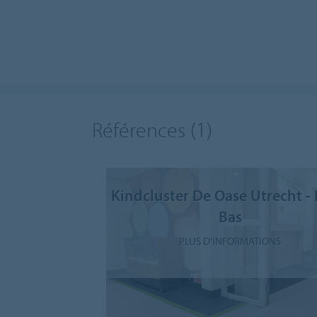
Références
(1)
Kindcluster De Oase Utrecht - 
Bas
PLUS D'INFORMATIONS