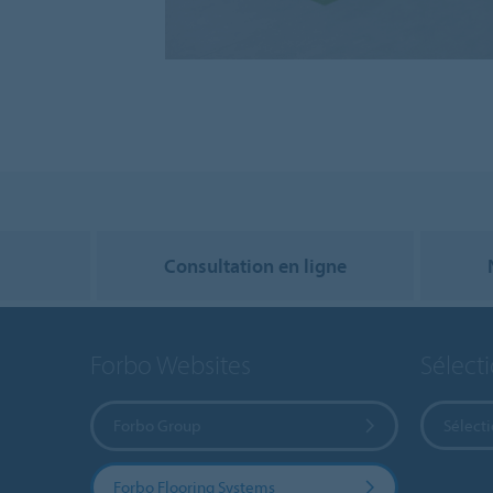
Consultation en ligne
Forbo Websites
Sélect
Forbo Group
Sélect
Forbo Flooring Systems