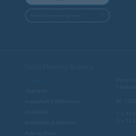
Forbo Movement Systems
Forbo Flooring Systems
Produits
Forbo Fl
't Hofve
Segments
BE- 1702
Inspiration & Références
Durabilité
T:
+ 32 2
F: + 32 2
Installation & entretien
Aide au choix