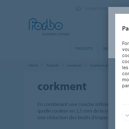
FORBO FLOORING SYSTE
Pa
For
PRODUITS
SEGMENTS
vou
coo
coo
Home
Produits
Linoleum
Linoléum acoustique
les
con
mo
corkment
par
En combinant une couche inférieure Corkm
quelle couleur en 2,5 mm de la collection 
une réduction des bruits d'impact d'au mo