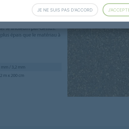
s le haut, en équerre sous
JE NE SUIS PAS D'ACCORD
J’ACCEPT
e se lier suffisamment et
er le linoléum par-dessus.
 plus épais que le matériau à
 mm / 3,2 mm
2 m x 200 cm