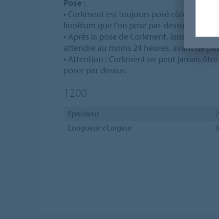
Pose :
• Corkment est toujours posé côté jute ver
linoléum que l'on pose par-dessus.
• Après la pose de Corkment, laisser la coll
attendre au moins 24 heures, avant de pos
• Attention : Corkment ne peut jamais être
poser par dessus.
1200
Épaisseur
2
Longueur x Largeur
3