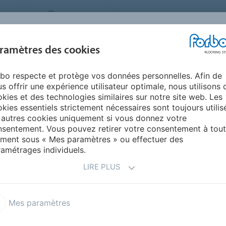
MS
BELGIUM
FAQ
A PROPOS DE NOUS
NOU
ramètres des cookies
bo respecte et protège vos données personnelles. Afin de
INSPIRATION &
INSTALLATION &
DURABILITÉ
AIDE
s offrir une expérience utilisateur optimale, nous utilisons 
RÉFÉRENCES
ENTRETIEN
kies et des technologies similaires sur notre site web. Les
kies essentiels strictement nécessaires sont toujours utilis
Corkment
 autres cookies uniquement si vous donnez votre
sentement. Vous pouvez retirer votre consentement à tout
ment sous « Mes paramètres » ou effectuer des
amétrages individuels.
LIRE PLUS
ent (liège) à n'importe
Next Generation, l'on obtient
Mes paramètres
ins ΔLw 14 dB (ISO 717-2).