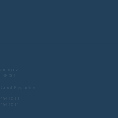
ooring nv
ld 4B 001
 Groot-Bijgaarden
 464 10 10
 464 10 11