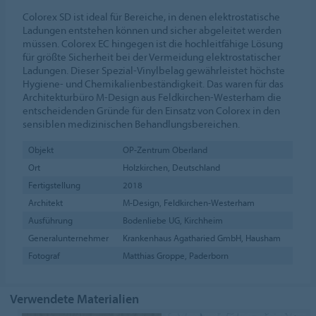
Colorex SD ist ideal für Bereiche, in denen elektrostatische
Ladungen entstehen können und sicher abgeleitet werden
müssen. Colorex EC hingegen ist die hochleitfähige Lösung
für größte Sicherheit bei der Vermeidung elektrostatischer
Ladungen. Dieser Spezial-Vinylbelag gewährleistet höchste
Hygiene- und Chemikalienbeständigkeit. Das waren für das
Architekturbüro M-Design aus Feldkirchen-Westerham die
entscheidenden Gründe für den Einsatz von Colorex in den
sensiblen medizinischen Behandlungsbereichen.
Objekt
OP-Zentrum Oberland
Ort
Holzkirchen, Deutschland
Fertigstellung
2018
Architekt
M-Design, Feldkirchen-Westerham
Ausführung
Bodenliebe UG, Kirchheim
Generalunternehmer
Krankenhaus Agatharied GmbH, Hausham
Fotograf
Matthias Groppe, Paderborn
Verwendete Materialien