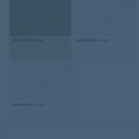
Allura Flex Wood
Colorex SD
everest
Colorex EC
everest