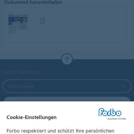
Dokument herunterladen
Forbo Websites
Forbo Gruppe
Forbo Flooring Systems
Cookie-Einstellungen
Forbo Movement Systems
Forbo respektiert und schützt Ihre persönlichen