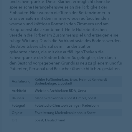
und Schwerpunkte. Diese Klarheit ermöglicht dann die
spielerische Herangehensweise an die Farbigkeit der
Einbauten. Hier wurden die Türen der Bettenzimmer in
Grünverläufen mit dem immer wieder auftauchenden
warmen und kräftigen Rotton in den Zimmern und am
Hauptdienstplatz kombiniert. Helle Holzoberflächen
veredeln die Farben im Zusammenspiel und erzeugen eine
ruhige Wirkung. Durch die Farbkontraste des Bodens werden
die Arbeitsbereiche auf dem Flur der Station
gekennzeichnet, die mit den auffälligen Theken die
Schwerpunkte der Station bilden. So gelingt es, den durch
den Bestand vorgegebenen Grundriss neu zu gliedern und für
Patienten, Personal und Besucher übersichtlich zu gestalten.
Köhler Fußbodenbau, Ense; Helmut Reinhardt
Ausführung
Bodenbeläge, Lippstadt
Architekt
Weicken Architekten BDA, Unna
Bauherr
Marienkrankenhaus Soest GmbH, Soest
Fotograf
Fotostudio Christoph Leniger, Paderborn
Objekt
Erweiterung Marienkrankenhaus Soest
Ort
Soest, Deutschland