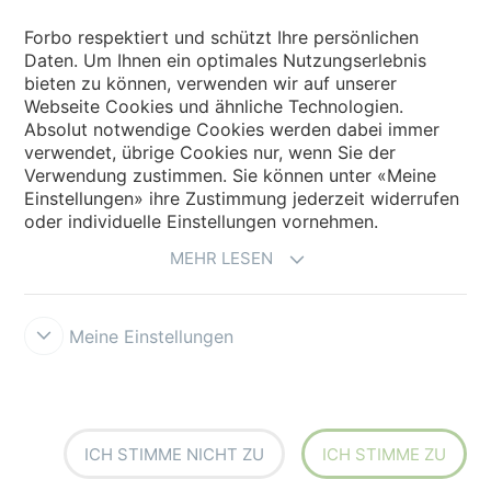
Forbo respektiert und schützt Ihre persönlichen
Daten. Um Ihnen ein optimales Nutzungserlebnis
bieten zu können, verwenden wir auf unserer
Land auswählen
Webseite Cookies und ähnliche Technologien.
Absolut notwendige Cookies werden dabei immer
Land auswählen
verwendet, übrige Cookies nur, wenn Sie der
Verwendung zustimmen. Sie können unter «Meine
Einstellungen» ihre Zustimmung jederzeit widerrufen
oder individuelle Einstellungen vornehmen.
MEHR LESEN
Meine Einstellungen
Datenschutz
Cookies
Impressum und Nutzungsbestimmungen
Verkaufs- und Lieferbedingungen
Forbo Integrity Line
Cookie-
Einstellungen
ICH STIMME NICHT ZU
ICH STIMME ZU
creating better environments