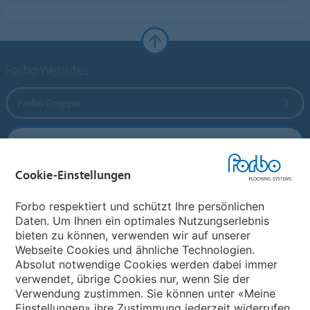
Forbo Websites
Forbo Gruppe
Forbo Flooring Systems
Cookie-Einstellungen
Forbo Movement Systems
Forbo respektiert und schützt Ihre persönlichen
Daten. Um Ihnen ein optimales Nutzungserlebnis
bieten zu können, verwenden wir auf unserer
Land auswählen
Webseite Cookies und ähnliche Technologien.
Absolut notwendige Cookies werden dabei immer
Land auswählen
verwendet, übrige Cookies nur, wenn Sie der
Verwendung zustimmen. Sie können unter «Meine
Einstellungen» ihre Zustimmung jederzeit widerrufen