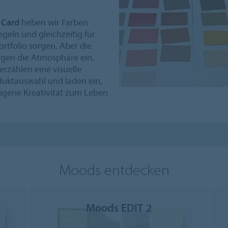
 Card
heben wir Farben
egeln und gleichzeitig für
tfolio sorgen. Aber die
ngen die Atmosphäre ein,
rzählen eine visuelle
oduktauswahl und laden ein,
igene Kreativität zum Leben
Moods entdecken
Moods EDIT 2