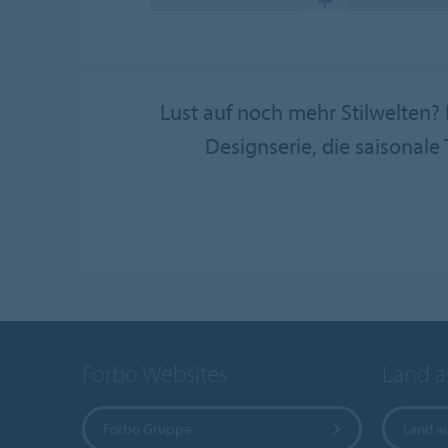
Lust auf noch mehr Stilwelten?
Designserie, die saisonal
Forbo Websites
Land 
Forbo Gruppe
Land a