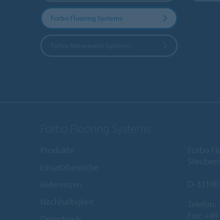
Forbo Flooring Systems
Forbo Movement Systems
Forbo Flooring Systems
Produkte
Forbo F
Steubens
Einsatzbereiche
D-33100
Referenzen
Nachhaltigkeit
Telefon:
Fax: +49
Downloads