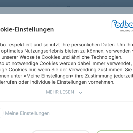
RBO FLOORING SYSTEMS
GERMANY
ÜBER UNS
okie-Einstellungen
RODUKTE
EINSATZBEREICHE
REFERENZEN
NACHHALTIGKEIT
bo respektiert und schützt Ihre persönlichen Daten. Um Ih
 optimales Nutzungserlebnis bieten zu können, verwenden 
 unserer Webseite Cookies und ähnliche Technologien.
solut notwendige Cookies werden dabei immer verwendet,
rige Cookies nur, wenn Sie der Verwendung zustimmen. Sie
nen unter «Meine Einstellungen» ihre Zustimmung jederzei
ration entwickelt
errufen oder individuelle Einstellungen vornehmen.
MEHR LESEN
Meine Einstellungen