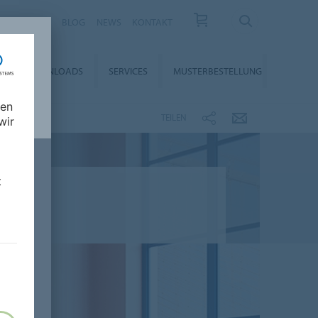
KARRIERE
BLOG
NEWS
KONTAKT
DOWNLOADS
SERVICES
MUSTERBESTELLUNG
nen
TEILEN
wir
t