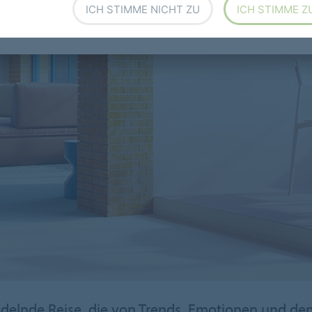
ICH STIMME NICHT ZU
ICH STIMME Z
andelnde Reise, die von Trends, Emotionen und 