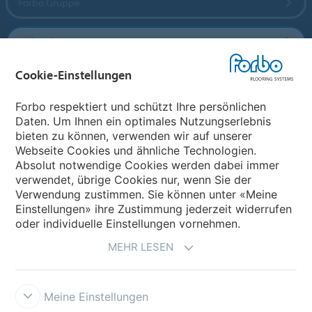
Forbo Gruppe
Forbo Flooring Systems
Cookie-Einstellungen
Forbo Movement Systems
Forbo respektiert und schützt Ihre persönlichen
Daten. Um Ihnen ein optimales Nutzungserlebnis
bieten zu können, verwenden wir auf unserer
Land auswählen
Webseite Cookies und ähnliche Technologien.
Absolut notwendige Cookies werden dabei immer
Land auswählen
verwendet, übrige Cookies nur, wenn Sie der
Verwendung zustimmen. Sie können unter «Meine
Einstellungen» ihre Zustimmung jederzeit widerrufen
oder individuelle Einstellungen vornehmen.
MEHR LESEN
Meine Einstellungen
Datenschutz
Cookies
Impressum und Nutzungsbestimmungen