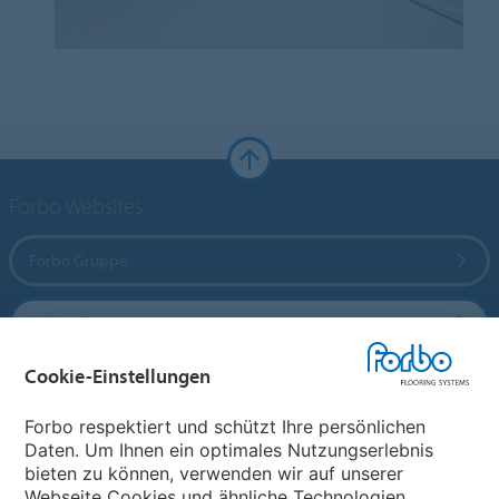
Forbo Websites
Forbo Gruppe
Forbo Flooring Systems
Cookie-Einstellungen
Forbo Movement Systems
Forbo respektiert und schützt Ihre persönlichen
Daten. Um Ihnen ein optimales Nutzungserlebnis
bieten zu können, verwenden wir auf unserer
Land auswählen
Webseite Cookies und ähnliche Technologien.