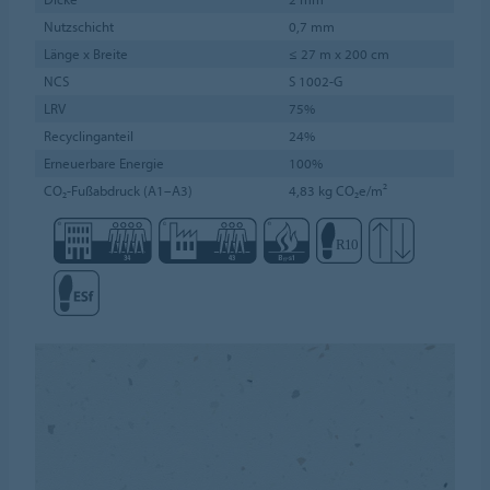
Nutzschicht
0,7 mm
Länge x Breite
≤ 27 m x 200 cm
NCS
S 1002-G
LRV
75%
Recyclinganteil
24%
Erneuerbare Energie
100%
CO₂-Fußabdruck (A1–A3)
4,83 kg CO₂e/m²