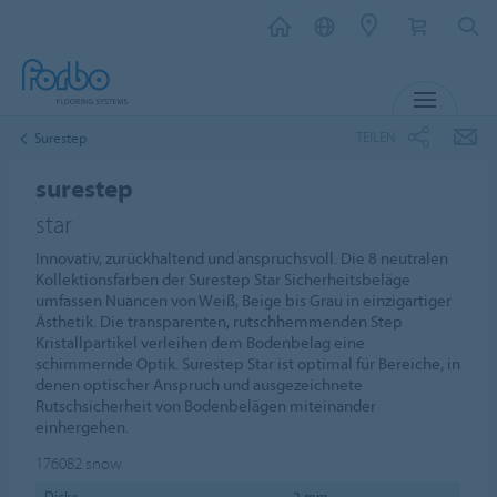
MENÜ
TEILEN
Surestep
surestep
star
Innovativ, zurückhaltend und anspruchsvoll. Die 8 neutralen
Kollektionsfarben der Surestep Star Sicherheitsbeläge
umfassen Nuancen von Weiß, Beige bis Grau in einzigartiger
Ästhetik. Die transparenten, rutschhemmenden Step
Kristallpartikel verleihen dem Bodenbelag eine
schimmernde Optik. Surestep Star ist optimal für Bereiche, in
denen optischer Anspruch und ausgezeichnete
Rutschsicherheit von Bodenbelägen miteinander
einhergehen.
176082
snow
Dicke
2 mm