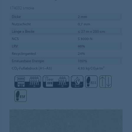
174032
smoke
Dicke
2 mm
Nutzschicht
0,7 mm
Länge x Breite
≤ 27 m x 200 cm
NCS
S 3000-N
LRV
46%
Recyclinganteil
24%
Erneuerbare Energie
100%
CO₂-Fußabdruck (A1–A3)
4,83 kg CO₂e/m²