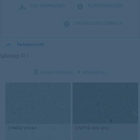
CAD-DOWNLOAD
FLOORVISUALIZER
DIGITALES MUSTERBUCH
Farbübersicht
Safestep R11
SHOW FILTERS
(0)
REMOVE ALL
174032
smoke
174752
slate grey