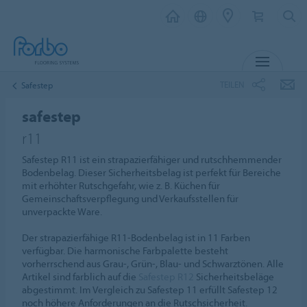
MENÜ
TEILEN
Safestep
safestep
r11
Safestep R11 ist ein strapazierfähiger und rutschhemmender
Bodenbelag. Dieser Sicherheitsbelag ist perfekt für Bereiche
mit erhöhter Rutschgefahr, wie z. B. Küchen für
Gemeinschaftsverpflegung und Verkaufsstellen für
unverpackte Ware.
Der strapazierfähige R11-Bodenbelag ist in 11 Farben
verfügbar. Die harmonische Farbpalette besteht
vorherrschend aus Grau-, Grün-, Blau- und Schwarztönen. Alle
Artikel sind farblich auf die
Safestep R12
Sicherheitsbeläge
abgestimmt. Im Vergleich zu Safestep 11 erfüllt Safestep 12
noch höhere Anforderungen an die Rutschsicherheit.