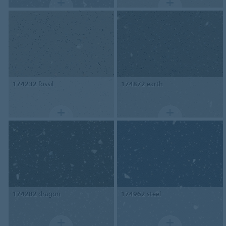
174232
fossil
174872
earth
174282
dragon
174962
steel