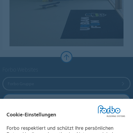
Forbo Websites
Forbo Gruppe
Forbo Flooring Systems
Cookie-Einstellungen
Forbo Movement Systems
Forbo respektiert und schützt Ihre persönlichen