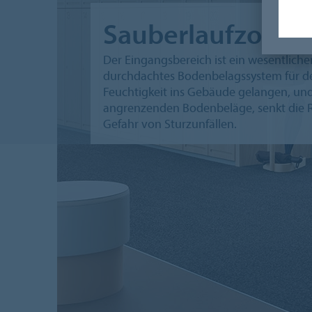
Sauberlaufzonen
Der Eingangsbereich ist ein wesentlich
durchdachtes Bodenbelagssystem für de
Feuchtigkeit ins Gebäude gelangen, und
angrenzenden Bodenbeläge, senkt die R
Gefahr von Sturzunfällen.