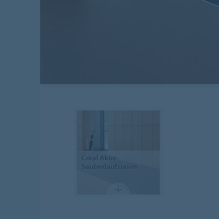
Coral
Aktiv-
Sauberlaufzonen