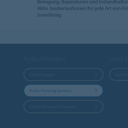
Reinigung, Reparaturen und Instandhaltun
Aktiv‑Sauberlaufzonen für jede Art von Ei
zuverlässig.
Forbo Websites
Land 
Forbo Gruppe
Land a
Forbo Flooring Systems
Forbo Movement Systems