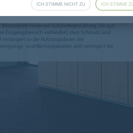
ICH STIMME NICHT ZU
ICH STIMME Z
er Bestandteil moderner Gebäudegestaltung. Ein gut
n Eingangsbereich verhindert, dass Schmutz und
 verlängert so die Nutzungsdauer der
einigungs- und Wartungskosten und verringert die