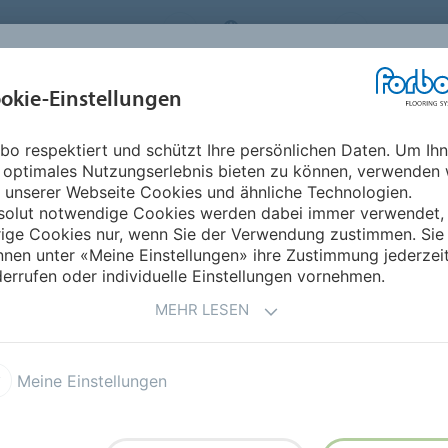
RBO FLOORING SYSTEMS
GERMANY
ÜBER UNS
okie-Einstellungen
RODUKTE
EINSATZBEREICHE
REFERENZEN
NACHHALTIGKEIT
bo respektiert und schützt Ihre persönlichen Daten. Um Ih
 optimales Nutzungserlebnis bieten zu können, verwenden 
N
 unserer Webseite Cookies und ähnliche Technologien.
solut notwendige Cookies werden dabei immer verwendet,
rige Cookies nur, wenn Sie der Verwendung zustimmen. Sie
nen unter «Meine Einstellungen» ihre Zustimmung jederzei
errufen oder individuelle Einstellungen vornehmen.
MEHR LESEN
Meine Einstellungen