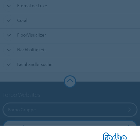
Eternal de Luxe
Coral
FloorVisualizer
Nachhaltigkeit
Fachhändlersuche
Forbo Websites
Forbo Gruppe
Forbo Flooring Systems