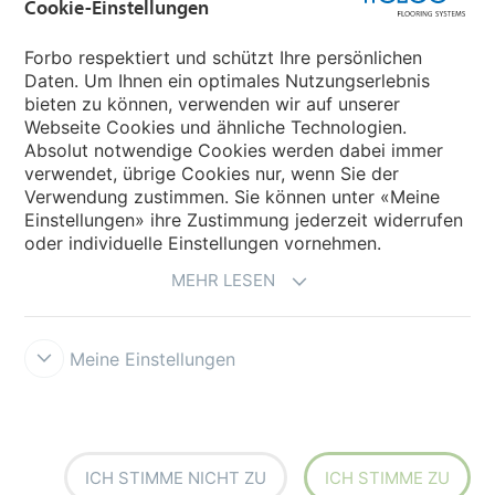
Cookie-Einstellungen
Forbo Movement Systems
Forbo respektiert und schützt Ihre persönlichen
Daten. Um Ihnen ein optimales Nutzungserlebnis
bieten zu können, verwenden wir auf unserer
Land auswählen
Webseite Cookies und ähnliche Technologien.
Absolut notwendige Cookies werden dabei immer
Land auswählen
verwendet, übrige Cookies nur, wenn Sie der
Verwendung zustimmen. Sie können unter «Meine
Einstellungen» ihre Zustimmung jederzeit widerrufen
oder individuelle Einstellungen vornehmen.
MEHR LESEN
Meine Einstellungen
Datenschutz
Cookies
Impressum und Nutzungsbestimmungen
Verkaufs- und Lieferbedingungen
Forbo Integrity Line
Cookie-
Einstellungen
ICH STIMME NICHT ZU
ICH STIMME ZU