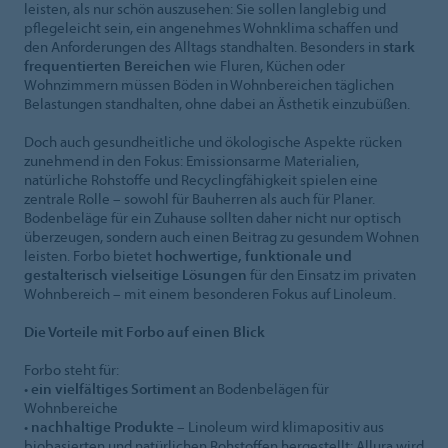
leisten, als nur schön auszusehen: Sie sollen langlebig und
pflegeleicht sein, ein angenehmes Wohnklima schaffen und
den Anforderungen des Alltags standhalten. Besonders in
stark
frequentierten Bereichen
wie Fluren, Küchen oder
Wohnzimmern müssen Böden in Wohnbereichen täglichen
Belastungen standhalten, ohne dabei an Ästhetik einzubüßen.
Doch auch gesundheitliche und ökologische Aspekte rücken
zunehmend in den Fokus: Emissionsarme Materialien,
natürliche Rohstoffe und Recyclingfähigkeit spielen eine
zentrale Rolle – sowohl für Bauherren als auch für Planer.
Bodenbeläge für ein Zuhause sollten daher nicht nur optisch
überzeugen, sondern auch einen Beitrag zu gesundem Wohnen
leisten. Forbo bietet
hochwertige, funktionale und
gestalterisch vielseitige Lösungen
für den Einsatz im privaten
Wohnbereich – mit einem besonderen Fokus auf Linoleum.
Die Vorteile mit Forbo auf einen Blick
Forbo steht für:
•
ein vielfältiges Sortiment
an Bodenbelägen für
Wohnbereiche
•
nachhaltige Produkte
– Linoleum wird klimapositiv aus
biobasierten und natürlichen Rohstoffen hergestellt; Allura wird