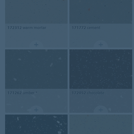
172312
warm mortar
171772
cement
171262
umber *
172052
chocolate