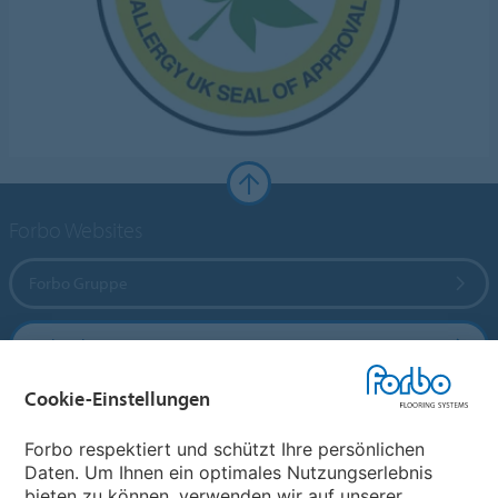
Forbo Websites
Forbo Gruppe
Forbo Flooring Systems
Cookie-Einstellungen
Forbo Movement Systems
Forbo respektiert und schützt Ihre persönlichen
Daten. Um Ihnen ein optimales Nutzungserlebnis
bieten zu können, verwenden wir auf unserer