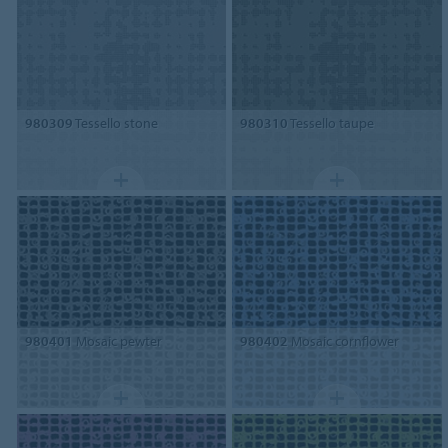
980309
Tessello stone
980310
Tessello taupe
980401
Mosaic pewter
980402
Mosaic cornflower