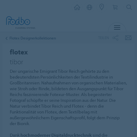
MENÜ
TEILEN
Flotex Designerkollektionen
flotex
tibor
Der ungarische Emigrant Tibor Reich gehörte zu den
bedeutendsten Persönlichkeiten der Textilindustrie in
Großbritannien. Nahaufnahmen von organischen Materialien,
wie Stroh oder Rinde, bildeten den Ausgangspunkt für Tibor
Reichs faszinierende Fotexur-Muster. Als begeisterter
Fotograf schöpfte er seine Inspiration aus der Natur. Die
Natur verbindet Tibor Reich und Flotex - denn die
Funktionalität von Flotex, dem Textilbelag mit
außergewöhnlichem Eigenschaftsprofil, folgt dem Prinzip
der Bionik.
Dank
hochmoderner Digitaldrucktechnik
sind die