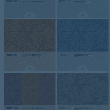
980205
Ziggurat gunmetal
980206
Ziggurat aqua
980207
Ziggurat marigold
980208
Ziggurat marine
980209
Ziggurat autumn
980210
Ziggurat taupe