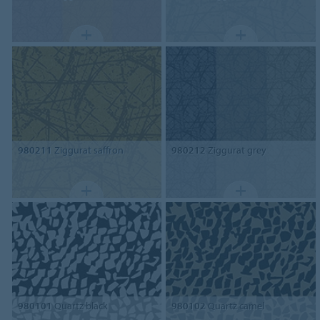
980211
Ziggurat saffron
980212
Ziggurat grey
980101
Quartz black
980102
Quartz camel