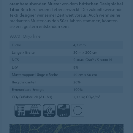
atemberaubenden Muster
von dem
britischen Designlabel
Tibor Reich
zu neuem Leben erweckt. Der zukunftsweisende
Textildesigner war seiner Zeit weit voraus. Auch wenn seine
markanten Muster aus den 50er Jahren stammen, könnten
sie erst gestern entstanden sein.
980701
Onyx lime
Dicke
4,3 mm
Länge x Breite
30 m x 200 cm
NCS
S 3040-G60Y / S 8000-N
LRV
8%
Musterrapport Länge x Breite
50 cm x 50 cm
Recyclinganteil
20%
Erneuerbare Energie
100%
CO₂-Fußabdruck (A1–A3)
7,13 kg CO₂e/m²