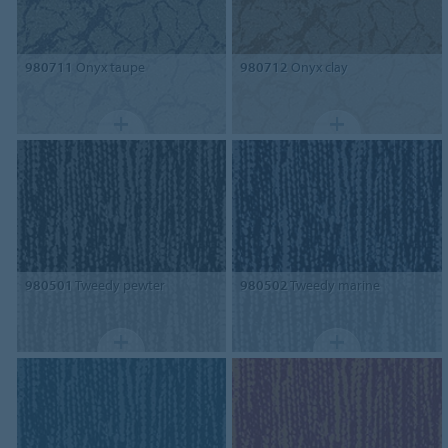
980711
Onyx taupe
980712
Onyx clay
980501
Tweedy pewter
980502
Tweedy marine