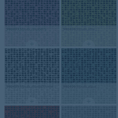
980403
Mosaic raspberry
980404
Mosaic lime
980405
Mosaic monochrome
980406
Mosaic aqua