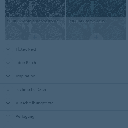
980803
Atomic monochrome
980804
Atomic aqua
Flotex Next
Tibor Reich
Inspiration
Technische Daten
Ausschreibungstexte
Verlegung