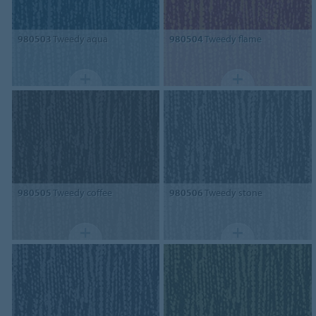
980503
Tweedy aqua
980504
Tweedy flame
980505
Tweedy coffee
980506
Tweedy stone