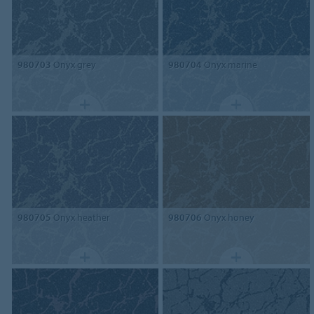
980703
Onyx grey
980704
Onyx marine
980705
Onyx heather
980706
Onyx honey