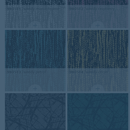
980511
Tweedy monochrome
980512
Tweedy raspberry
980513
Tweedy petrol
980514
Tweedy citron