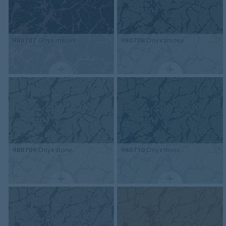
980707
Onyx mauve
980708
Onyx smoke
980709
Onyx stone
980710
Onyx moss