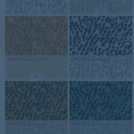
980103
Quartz saffron
980104
Quartz white
980105
Quartz orange
980106
Quartz cornflower