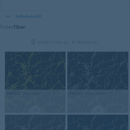
Farbübersicht
Flotex
Tibor
SHOW FILTERS
(0)
REMOVE ALL
980701
Onyx lime
980702
Onyx pewter