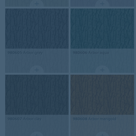
980605
Arbor grey
980606
Arbor aqua
980607
Arbor clay
980608
Arbor marigold