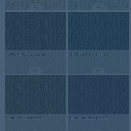
980601
Arbor pewter
980602
Arbor marine
980603
Arbor moss
980604
Arbor purple