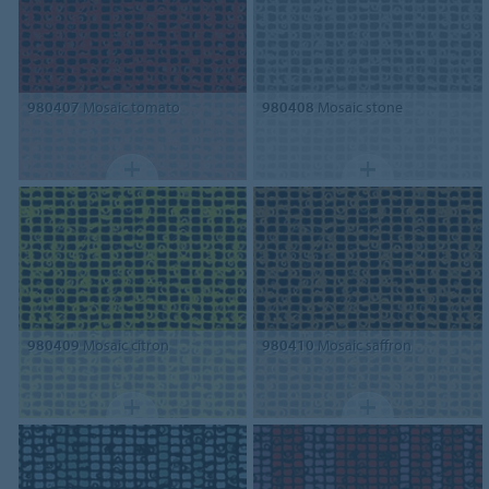
980407
Mosaic tomato
980408
Mosaic stone
980409
Mosaic citron
980410
Mosaic saffron