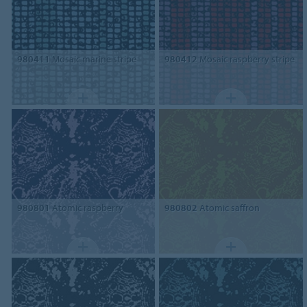
980411
Mosaic marine stripe
980412
Mosaic raspberry stripe
980801
Atomic raspberry
980802
Atomic saffron