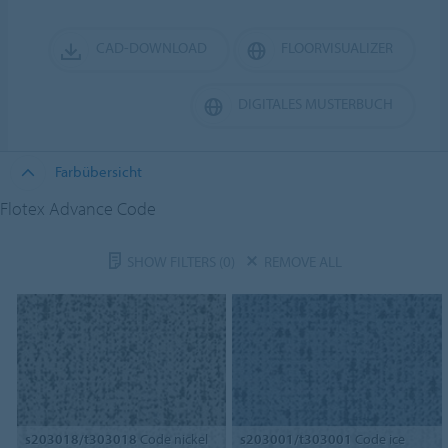
CAD-DOWNLOAD
FLOORVISUALIZER
DIGITALES MUSTERBUCH
Farbübersicht
Flotex Advance Code
SHOW FILTERS
(0)
REMOVE ALL
s203018/t303018
Code nickel
s203001/t303001
Code ice