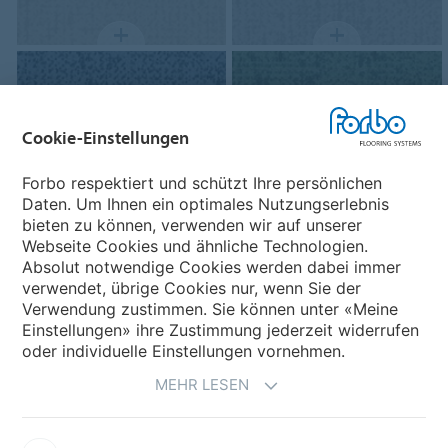
Cookie-Einstellungen
Forbo respektiert und schützt Ihre persönlichen
s203044/t303044
Code gull
s203005/t303005
Code
Daten. Um Ihnen ein optimales Nutzungserlebnis
spearmint
bieten zu können, verwenden wir auf unserer
Webseite Cookies und ähnliche Technologien.
Absolut notwendige Cookies werden dabei immer
verwendet, übrige Cookies nur, wenn Sie der
Verwendung zustimmen. Sie können unter «Meine
Einstellungen» ihre Zustimmung jederzeit widerrufen
oder individuelle Einstellungen vornehmen.
MEHR LESEN
s203006/t303006
Code honey
s203049/t303049
Code linen