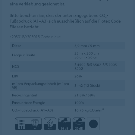
eine Verklebung geeignet ist.
Bitte beachten Sie, dass der unten angegebene CO₂-
Fußabdruck (A1–A3) sich ausschließlich auf die Flotex Code
Fliesen bezieht.
s203018/t303018
Code nickel
Dicke
3,9 mm / 5 mm
25 m x 200 cm
Länge x Breite
50 cm x 50 cm
S 4502-B/S 3502-B/S 7005-
NCS
B20G
LRV
26%
m² pro Verpackungseinheit (m² pro
3 m2 (12 Stück)
VE)
Recyclinganteil
21,8% / 59%
Erneuerbare Energie
100%
CO₂-Fußabdruck (A1–A3)
10,75 kg CO₂e/m²