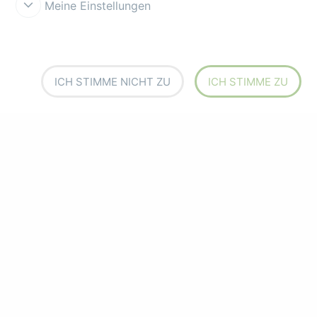
Meine Einstellungen
ICH STIMME NICHT ZU
ICH STIMME ZU
s203002/t303002
Code pewter
s203110/t303110
Code
tempest
s203087/t303087
Code moss
s203007/t303007
Code apricot