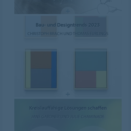
Bau- und Designtrends 2023
CHRISTOPH BRACH UND THOMAS EURLINGS
Kreislauffähige Lösungen schaffen
JANE GARDNER UND JULIE CHAMINADE