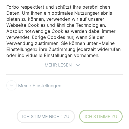
Entdecken Sie Marmoleum
Forbo respektiert und schützt Ihre persönlichen
Daten. Um Ihnen ein optimales Nutzungserlebnis
bieten zu können, verwenden wir auf unserer
Webseite Cookies und ähnliche Technologien.
Absolut notwendige Cookies werden dabei immer
verwendet, übrige Cookies nur, wenn Sie der
Verwendung zustimmen. Sie können unter «Meine
Einstellungen» ihre Zustimmung jederzeit widerrufen
Forbo Websites
oder individuelle Einstellungen vornehmen.
Forbo Gruppe
MEHR LESEN
Forbo Flooring Systems
Meine Einstellungen
Forbo Movement Systems
ICH STIMME NICHT ZU
ICH STIMME ZU
Land auswählen