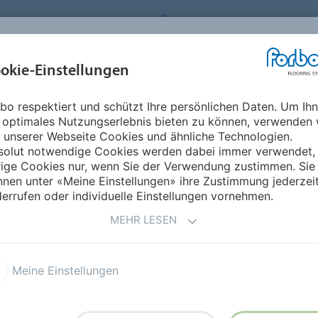
RBO FLOORING SYSTEMS
GERMANY
ÜBER UNS
okie-Einstellungen
RODUKTE
EINSATZBEREICHE
REFERENZEN
NACHHALTIGKEIT
bo respektiert und schützt Ihre persönlichen Daten. Um Ih
 optimales Nutzungserlebnis bieten zu können, verwenden 
 unserer Webseite Cookies und ähnliche Technologien.
solut notwendige Cookies werden dabei immer verwendet,
rige Cookies nur, wenn Sie der Verwendung zustimmen. Sie
nen unter «Meine Einstellungen» ihre Zustimmung jederzei
errufen oder individuelle Einstellungen vornehmen.
MEHR LESEN
(Commercial Flooring)
Meine Einstellungen