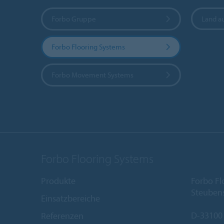
Forbo Gruppe
Land a
Forbo Flooring Systems
Forbo Movement Systems
Forbo Flooring Systems
Produkte
Forbo F
Steubens
Einsatzbereiche
D-33100
Referenzen