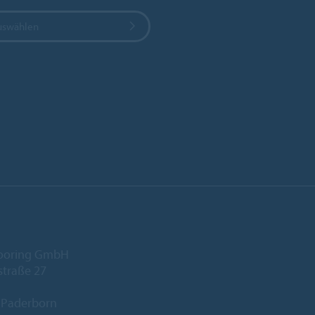
uswählen
looring GmbH
traße 27
 Paderborn