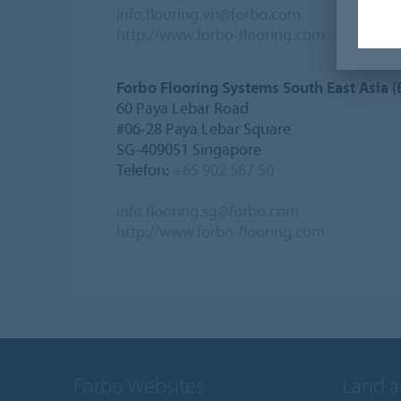
info.flooring.vn@forbo.com
http://www.forbo-flooring.com
Forbo Flooring Systems South East Asia (
60 Paya Lebar Road
#06-28 Paya Lebar Square
SG-409051 Singapore
Telefon:
+65 902 587 50
info.flooring.sg@forbo.com
http://www.forbo-flooring.com
Forbo Websites
Land 