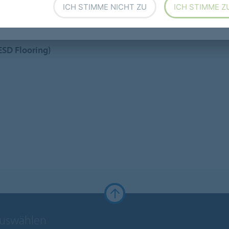
ICH STIMME NICHT ZU
ICH STIMME Z
ESD Flooring)
auswählen