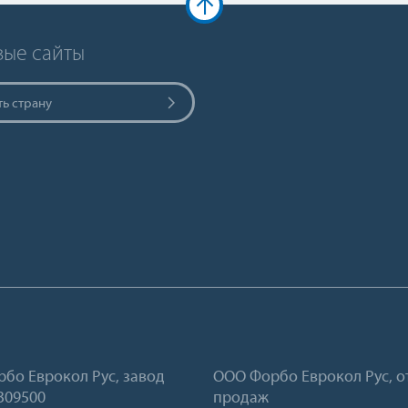
вые сайты
ь страну
бо Еврокол Рус, завод
ООО Форбо Еврокол Рус, о
 309500
продаж