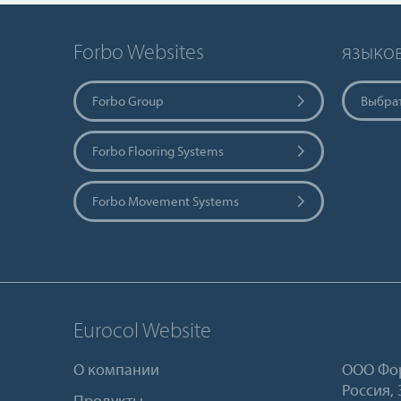
Forbo Websites
языко
Forbo Group
Выбрат
Forbo Flooring Systems
Forbo Movement Systems
Eurocol Website
О компании
ООО Фор
Россия,
Продукты