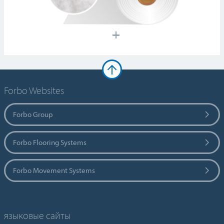
Forbo Websites
Forbo Group
Forbo Flooring Systems
Forbo Movement Systems
языковые сайты