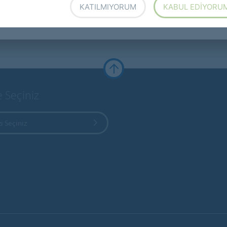
KATILMIYORUM
KABUL EDIYORU
e Seçiniz
i Seçiniz