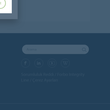
M
Sorumluluk Reddi
Forbo Integrity
Line
Çerez Ayarları