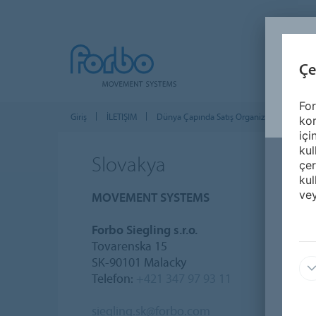
Çe
For
Giriş
İLETIŞIM
Dünya Çapında Satış Organizasyonu
kor
içi
kul
Slovakya
çer
kul
vey
MOVEMENT SYSTEMS
Forbo Siegling s.r.o.
Tovarenska 15
SK-90101 Malacky
Telefon:
+421 347 97 93 11
siegling.sk@forbo.com