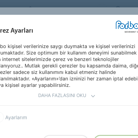
FORBO MOVEMENT SYSTEMS
TURKE
SEKTÖRLER &
rez Ayarları
ÜRÜNLER
KARIYER
UYGULAMALARI
bo kişisel verilerinize saygı duymakta ve kişisel verilerinizi
Avrupa
Slovakya
umaktadır. Size optimum bir kullanım deneyimi sunabilmek
n internet sitelerimizde çerez ve benzeri teknolojiler
lanıyoruz.. Mutlak gerekli çerezler bu kapsamda daima, diğ
ezler sadece siz kullanımını kabul etmeniz halinde
lanılmaktadır. «Ayarlarım»’dan izninizi her zaman iptal edebil
a kişisel ayarlar yapabilirsiniz.
DAHA FAZLASINI OKU
Ayarlarım