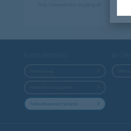
http://www.forbo-siegling.sk
Forbo Websites
Bir Ülk
Forbo Group
Ülkeniz
Forbo Flooring Systems
Forbo Movement Systems