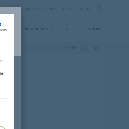
Y
HAKKIMIZDA
NEWSLETTER
İLETIŞIM
SERVICE
SUSTAINABILITY
E-TOOLS
İNDIRME
SHARE
er
ir