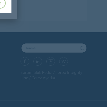
M
Sorumluluk Reddi
Forbo Integrity
Line
Çerez Ayarları