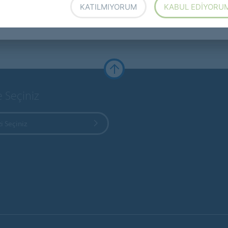
KATILMIYORUM
KABUL EDIYORU
e Seçiniz
i Seçiniz