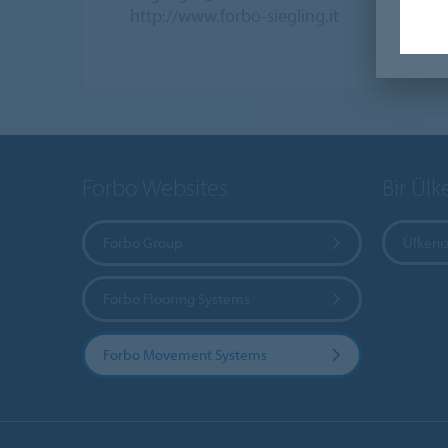
http://www.forbo-siegling.it
Forbo Websites
Bir Ülk
Forbo Group
Ülkeniz
Forbo Flooring Systems
Forbo Movement Systems