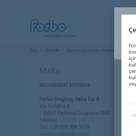
Çe
For
Giriş
İLETIŞIM
Dünya Çapında Satış Organizasyonu
kor
içi
kul
Malta
çer
kul
vey
MOVEMENT SYSTEMS
Forbo Siegling Italia S.p.A.
Via Sondrio 4
I-20037 Paderno Dugnano (MI)
Telefon:
+39 029 100 231
Fax: +39 029 904 5670
siegling.it@forbo.com