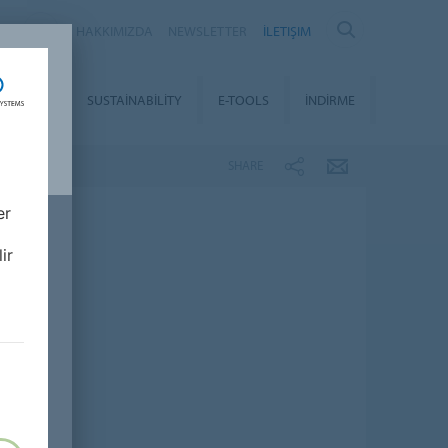
Y
HAKKIMIZDA
NEWSLETTER
İLETIŞIM
SERVICE
SUSTAINABILITY
E-TOOLS
İNDIRME
SHARE
er
ir