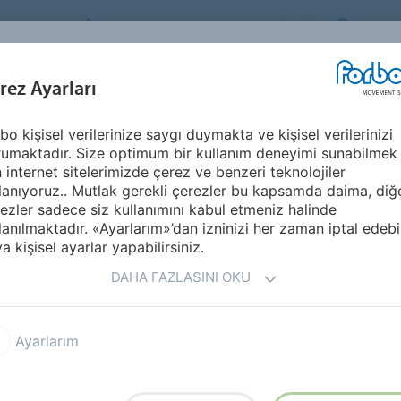
FORBO MOVEMENT SYSTEMS
TURKE
SEKTÖRLER &
rez Ayarları
ÜRÜNLER
KARIYER
UYGULAMALARI
bo kişisel verilerinize saygı duymakta ve kişisel verilerinizi
Avrupa
Malta
umaktadır. Size optimum bir kullanım deneyimi sunabilmek
n internet sitelerimizde çerez ve benzeri teknolojiler
lanıyoruz.. Mutlak gerekli çerezler bu kapsamda daima, diğ
ezler sadece siz kullanımını kabul etmeniz halinde
lanılmaktadır. «Ayarlarım»’dan izninizi her zaman iptal edebil
a kişisel ayarlar yapabilirsiniz.
DAHA FAZLASINI OKU
Ayarlarım