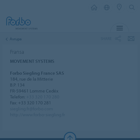
MENU
SHARE
Avrupa
Fransa
MOVEMENT SYSTEMS
Forbo Siegling France SAS
184, rue de la Mitterie
B.P. 134
FR-59461 Lomme Cedéx
Telefon:
+33 320 170 280
Fax: +33 320 170 281
siegling.fr@forbo.com
http://www.forbo-siegling.fr