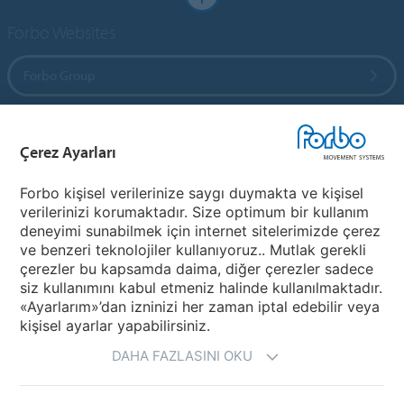
Forbo Websites
Forbo Group
Forbo Flooring Systems
Çerez Ayarları
Forbo Movement Systems
Forbo kişisel verilerinize saygı duymakta ve kişisel
verilerinizi korumaktadır. Size optimum bir kullanım
deneyimi sunabilmek için internet sitelerimizde çerez
ve benzeri teknolojiler kullanıyoruz.. Mutlak gerekli
Bir Ülke Seçiniz
çerezler bu kapsamda daima, diğer çerezler sadece
siz kullanımını kabul etmeniz halinde kullanılmaktadır.
Ülkenizi Seçiniz
«Ayarlarım»’dan izninizi her zaman iptal edebilir veya
kişisel ayarlar yapabilirsiniz.
DAHA FAZLASINI OKU