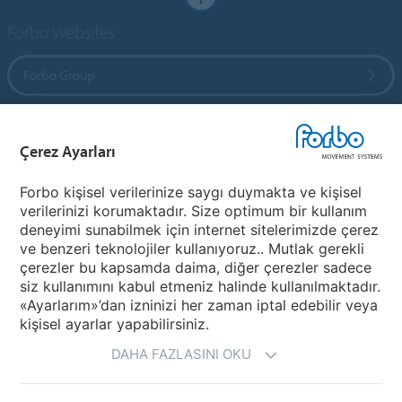
Forbo Websites
Forbo Group
Forbo Flooring Systems
Çerez Ayarları
Forbo Movement Systems
Forbo kişisel verilerinize saygı duymakta ve kişisel
verilerinizi korumaktadır. Size optimum bir kullanım
deneyimi sunabilmek için internet sitelerimizde çerez
ve benzeri teknolojiler kullanıyoruz.. Mutlak gerekli
Bir Ülke Seçiniz
çerezler bu kapsamda daima, diğer çerezler sadece
siz kullanımını kabul etmeniz halinde kullanılmaktadır.
Ülkenizi Seçiniz
«Ayarlarım»’dan izninizi her zaman iptal edebilir veya
kişisel ayarlar yapabilirsiniz.
DAHA FAZLASINI OKU