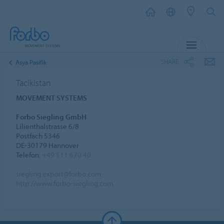
MENU
SHARE
Asya Pasifik
Tacikistan
MOVEMENT SYSTEMS
Forbo Siegling GmbH
Lilienthalstrasse 6/8
Postfach 5346
DE-30179 Hannover
Telefon:
+49 511 670 40
siegling.export@forbo.com
http://www.forbo-siegling.com