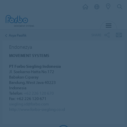
MENU
SHARE
Asya Pasifik
Endonezya
MOVEMENT SYSTEMS
PT Forbo Siegling Indonesia
Jl. Soekarno Hatta No.172
Babakan Ciparay
Bandung, West Java 40223
Indonesia
Telefon:
+62 226 120 670
Fax: +62 226 120 671
siegling.id@forbo.com
http://www.forbo-siegling.co.id