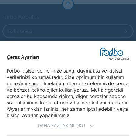
Forbo Websites
Forbo Group
Forbo Flooring Systems
Çerez Ayarları
Forbo Movement Systems
Forbo kişisel verilerinize saygı duymakta ve kişisel
verilerinizi korumaktadır. Size optimum bir kullanım
deneyimi sunabilmek için internet sitelerimizde çerez
ve benzeri teknolojiler kullanıyoruz.. Mutlak gerekli
Bir Ülke Seçiniz
çerezler bu kapsamda daima, diğer çerezler sadece
siz kullanımını kabul etmeniz halinde kullanılmaktadır.
Ülkenizi Seçiniz
«Ayarlarım»’dan izninizi her zaman iptal edebilir veya
kişisel ayarlar yapabilirsiniz.
DAHA FAZLASINI OKU