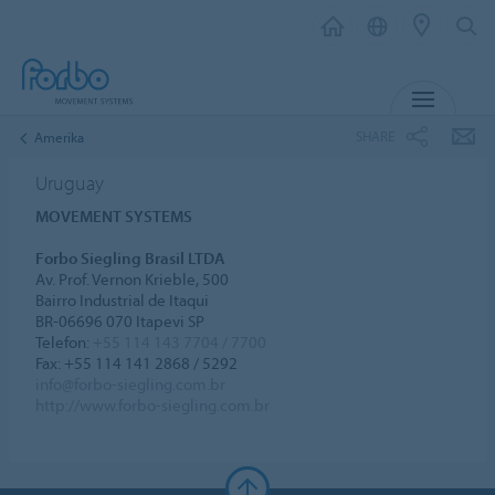
MENU
SHARE
Amerika
Uruguay
MOVEMENT SYSTEMS
Forbo Siegling Brasil LTDA
Av. Prof. Vernon Krieble, 500
Bairro Industrial de Itaqui
BR-06696 070 Itapevi SP
Telefon:
+55 114 143 7704 / 7700
Fax: +55 114 141 2868 / 5292
info@forbo-siegling.com.br
http://www.forbo-siegling.com.br