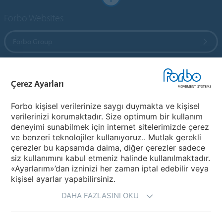
Forbo Websites
Forbo Group
Forbo Flooring Systems
Çerez Ayarları
Forbo Movement Systems
Forbo kişisel verilerinize saygı duymakta ve kişisel
verilerinizi korumaktadır. Size optimum bir kullanım
deneyimi sunabilmek için internet sitelerimizde çerez
ve benzeri teknolojiler kullanıyoruz.. Mutlak gerekli
Bir Ülke Seçiniz
çerezler bu kapsamda daima, diğer çerezler sadece
siz kullanımını kabul etmeniz halinde kullanılmaktadır.
Ülkenizi Seçiniz
«Ayarlarım»’dan izninizi her zaman iptal edebilir veya
kişisel ayarlar yapabilirsiniz.
DAHA FAZLASINI OKU